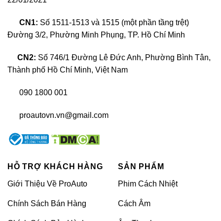
CN1:
Số 1511-1513 và 1515 (một phần tầng trệt)
Đường 3/2, Phường Minh Phụng, TP. Hồ Chí Minh
CN2:
Số 746/1 Đường Lê Đức Anh, Phường Bình Tân,
Thành phố Hồ Chí Minh, Việt Nam
090 1800 001
proautovn.vn@gmail.com
Xu hướng đổi màu nội thất xe BMW Series 6 hiện nay
>>XEM THÊM:
Đổi màu nội thất cho
HỖ TRỢ KHÁCH HÀNG
SẢN PHẨM
các dòng xe
Giới Thiệu Về ProAuto
Phim Cách Nhiệt
Top 6 hạng mục đổi màu nội thất xe
Chính Sách Bán Hàng
Cách Âm
BMW Series 6