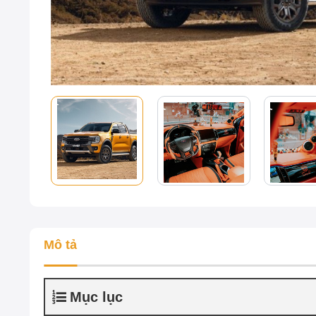
Mô tả
Mục lục