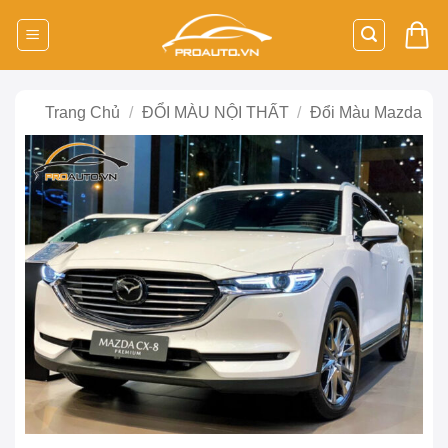
Bỏ
qua
nội
dung
Trang Chủ
/
ĐỔI MÀU NỘI THẤT
/
Đổi Màu Mazda