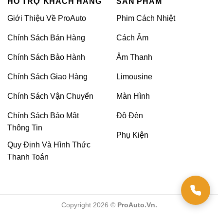
HỖ TRỢ KHÁCH HÀNG
SẢN PHẨM
Màu cần tránh: Xanh nước biển, đen.
Giới Thiệu Về ProAuto
Phim Cách Nhiệt
Màu tương sinh: Đỏ, da cam, hồng.
Chính Sách Bán Hàng
Cách Âm
Màu tương hợp: Nâu, vàng đậm, vàng
nhạt, bạc, trắng.
Chủ xe
Chính Sách Bảo Hành
Âm Thanh
mệnh thổ
Màu cần tránh: Xanh lá cây, xanh da
trời, đen.
Chính Sách Giao Hàng
Limousine
Chính Sách Vận Chuyển
Màn Hình
Bảng đổi màu nội thất xe hơi theo phong thủy
Chính Sách Bảo Mật
Độ Đèn
Bên cạnh đó, việc kết hợp màu sắc với các yếu tố
Thông Tin
Phụ Kiện
như ánh sáng tự nhiên và vật liệu nội thất cũng rất
Quy Định Và Hình Thức
quan trọng, giúp tạo nên không gian thoải mái và dễ
Thanh Toán
chịu.
>>XEM THÊM:
Đổi màu nội thất cho
các dòng xe
Copyright 2026 ©
ProAuto.Vn.