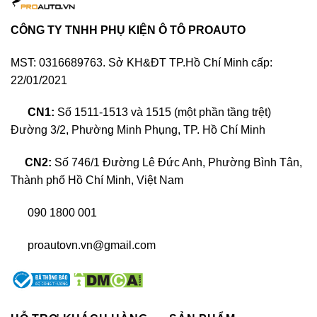
kim.
Màu tương sinh: Nâu, vàng đậm, cam
CÔNG TY TNHH PHỤ KIỆN Ô TÔ PROAUTO
Chủ xe
đất.
mệnh kim
Màu cần tránh: Đỏ, tím, hồng.
MST: 0316689763. Sở KH&ĐT TP.Hồ Chí Minh cấp:
22/01/2021
Màu tương hợp: Xanh lá cây.
CN1:
Số 1511-1513 và 1515 (một phần tầng trệt)
Màu tương sinh: Đen, xám đen, xanh
Chủ xe
dương.
mệnh
Đường 3/2, Phường Minh Phụng, TP. Hồ Chí Minh
mộc
Màu cần tránh: Trắng bạc, vàng kim.
CN2:
Số 746/1 Đường Lê Đức Anh, Phường Bình Tân,
Thành phố Hồ Chí Minh, Việt Nam
Màu tương sinh: Trắng, vàng nhạt.
Màu tương hợp: Xanh nước biển,
Chủ xe
090 1800 001
đen, xanh lá cây.
mệnh
Màu cần tránh: Nâu, vàng sẫm, đỏ,
thủy
proautovn.vn@gmail.com
da cam.
Màu tương sinh: Xanh lá cây.
Màu tương hợp: Da cam, đỏ, hồng.
Chủ xe
mệnh hỏa