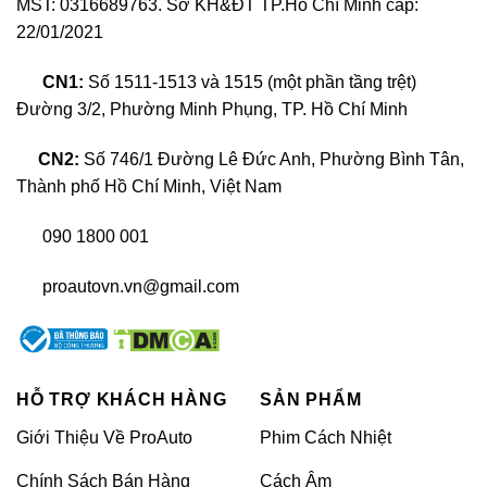
MST: 0316689763. Sở KH&ĐT TP.Hồ Chí Minh cấp:
22/01/2021
CN1:
Số 1511-1513 và 1515 (một phần tầng trệt)
Đường 3/2, Phường Minh Phụng, TP. Hồ Chí Minh
CN2:
Số 746/1 Đường Lê Đức Anh, Phường Bình Tân,
Thành phố Hồ Chí Minh, Việt Nam
090 1800 001
Tại sao chọn đổi màu nội thất xe Vinfast Lux SA2.0?
proautovn.vn@gmail.com
>>XEM THÊM:
Bảng giá đổi màu nội
thất ô tô mới nhất hiện nay
HỖ TRỢ KHÁCH HÀNG
SẢN PHẨM
Top 6 hạng mục đổi màu nội thất xe
Giới Thiệu Về ProAuto
Phim Cách Nhiệt
Vinfast Lux SA2.0
Chính Sách Bán Hàng
Cách Âm
Những hạng mục dưới đây sẽ tạo nên một không