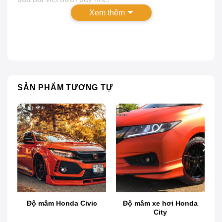
Xem thêm
SẢN PHẨM TƯƠNG TỰ
Hình ảnh camera hành trình ô tô thông minh
1. Camera hành trình Nextbase là
Độ mâm Honda Civic
Độ mâm xe hơi Honda
City
gì?