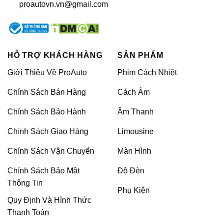
proautovn.vn@gmail.com
Camera hành trình ô tô được đánh giá là sản phẩm công
HỖ TRỢ KHÁCH HÀNG
SẢN PHẨM
nghệ tiện ích hàng đầu hiện nay
Giới Thiệu Về ProAuto
Phim Cách Nhiệt
Chính Sách Bán Hàng
Cách Âm
Trong số danh sách camera hành trình ô tô phải kể
đến thương hiệu camera hành trình Nextbase – sản
Chính Sách Bảo Hành
Âm Thanh
phẩm đạt thương hiệu cao cấp trên toàn thế giới và
Chính Sách Giao Hàng
Limousine
“được lòng” rất nhiều chủ xe hiện nay. Thiết bị được
thiết kế vô cùng nhỏ gọn và thường đặt ở vị trí trước
Chính Sách Vận Chuyển
Màn Hình
kính lái, đặt trên phần Taplo xe hoặc ốp vào gương
chiếu hậu… nên rất thuận tiện cho lái xe quan sát.
Chính Sách Bảo Mật
Độ Đèn
Thông Tin
Phụ Kiện
Camera hành trình Nextbase có nhiều ưu điểm vượt
Quy Định Và Hình Thức
trội hơn so với tính năng của một chiếc camera thông
Thanh Toán
thường, trong đó phải kể đến kỹ thuật chống rung,