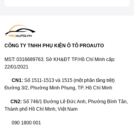
Camera hành trình Nextbase hay còn gọi là camera
giám sát hành trình. Đây là một thiết bị công nghệ
hiện đại có chức năng ghi lại toàn bộ hình ảnh, âm
thanh của xe trong suốt quá trình lăn bánh. Lúc này
thông tin sẽ được truyền trực tiếp đến người lái xe
CÔNG TY TNHH PHỤ KIỆN Ô TÔ PROAUTO
trong suốt quá trình tham gia giao thông, đồng thời
phát sóng từ xa đến những người có quyền truy cập
MST: 0316689763. Sở KH&ĐT TP.Hồ Chí Minh cấp:
thông qua sóng không dây. Toàn bộ thông tin sẽ
22/01/2021
được lưu trữ trong bộ nhớ của máy nên sẽ đảm bảo
được tính năng an toàn, bảo mật.
CN1:
Số 1511-1513 và 1515 (một phần tầng trệt)
Đường 3/2, Phường Minh Phụng, TP. Hồ Chí Minh
CN2:
Số 746/1 Đường Lê Đức Anh, Phường Bình Tân,
Thành phố Hồ Chí Minh, Việt Nam
090 1800 001