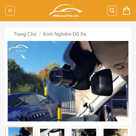
Bỏ
qua
nội
dung
Trang Chủ
/
Kinh Nghiệm Độ Xe