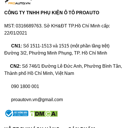
CÔNG TY TNHH PHỤ KIỆN Ô TÔ PROAUTO
Tại Việt Nam, Ntech được ra mắt lần đầu tiên vào
năm 2007 và nhanh chóng trở thành lựa chọn hàng
MST: 0316689763. Sở KH&ĐT TP.Hồ Chí Minh cấp:
đầu cho cả nhà kính và ô tô. Ntech cung cấp đa dạng
22/01/2021
các dòng phim với nhiều tính năng vượt trội.
CN1:
Số 1511-1513 và 1515 (một phần tầng trệt)
Đường 3/2, Phường Minh Phụng, TP. Hồ Chí Minh
CN2:
Số 746/1 Đường Lê Đức Anh, Phường Bình Tân,
Thành phố Hồ Chí Minh, Việt Nam
090 1800 001
proautovn.vn@gmail.com
Thương hiệu phim cách nhiệt Ntech