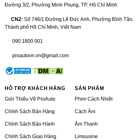
Ghế Limousine xe ô tô là gì?
Đường 3/2, Phường Minh Phụng, TP. Hồ Chí Minh
CN2:
Số 746/1 Đường Lê Đức Anh, Phường Bình Tân,
Thành phố Hồ Chí Minh, Việt Nam
090 1800 001
proautovn.vn@gmail.com
HỖ TRỢ KHÁCH HÀNG
SẢN PHẨM
Độ ghế limousine xe peugeot traveller
Giới Thiệu Về ProAuto
Phim Cách Nhiệt
Chính Sách Bán Hàng
Cách Âm
Độ ghế Limousine được nhắc đến với tên gọi là
“Chuyên cơ mặt đất”. Đây là thuật ngữ được khá
Chính Sách Bảo Hành
Âm Thanh
nhiều những chuyên gia sử dụng trong lĩnh vực
Chính Sách Giao Hàng
Limousine