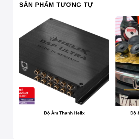
SẢN PHẨM TƯƠNG TỰ
Có nên độ âm thanh xe Subaru
Việc độ âm thanh xe Subaru Forester là một đầu tư đ
suất mạnh mẽ, nhưng hệ thống âm thanh tiêu chuẩn c
Độ Âm Thanh Helix
Độ 
thiện âm thanh trong xe mà còn tạo ra một không gian gi