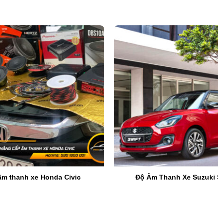
Độ âm thanh xe Subaru Forester – Bảng giá 2024
 Forester?
ấng giá nếu bạn mong muốn nâng cao trải nghiệm lái xe của mìn
ó thể chưa đáp ứng đủ yêu cầu về chất lượng âm thanh của n
âm thanh xe Honda Civic
Độ Âm Thanh Xe Suzuki 
ải trí đỉnh cao, biến mỗi chuyến đi trở nên thú vị hơn.