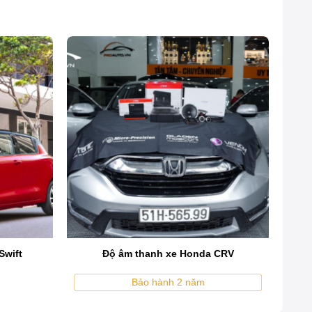
h. Subaru Forester vốn nổi bật với tính năng và hiệu
hững tín đồ âm nhạc. Độ âm thanh không chỉ giúp cải
Swift
Độ âm thanh xe Honda CRV
Bảo hành 2 năm