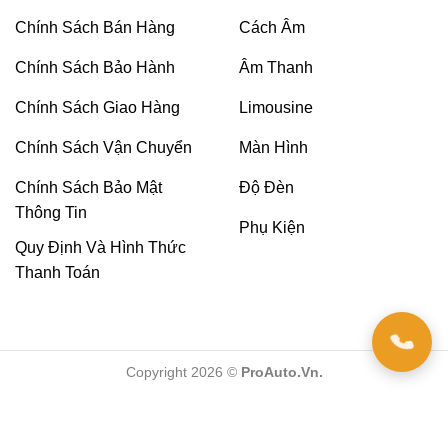
Độ âm thanh xe Toyota Cross
Chính Sách Bán Hàng
Cách Âm
Với những dòng xe phổ thông, chỉ được trang bị
Chính Sách Bảo Hành
Âm Thanh
đầu CD. Riêng với dòng xe cao cấp hơn có thể
Chính Sách Giao Hàng
Limousine
được trang bị thêm màn hình DVD để thuận tiện
cho việc phục vụ nhu cầu giải trí. Tuy nhiên, phần
Chính Sách Vận Chuyển
Màn Hình
lớn khách hàng sẽ lựa chọn
nâng cấp màn hình
Chính Sách Bảo Mật
Độ Đèn
DVD Android
mới để hỗ trợ nhu cầu giải trí cao
Thông Tin
hơn.
Phụ Kiện
Quy Định Và Hình Thức
Thanh Toán
Tuy nhiên, đầu DVD cũng ảnh hưởng khá nhiều
đến việc phát âm thanh. Thông thường những nhà
sản xuất khi đầu tư vào hệ thống màn hình cao
cấp sẽ phải thiết kế kèm theo mộ xử lý âm thanh,
Copyright 2026 ©
ProAuto.Vn.
hỗ trợ lọc âm thanh tốt hơn. Thế nhưng không
phải dòng xe nào cũng được trang bị đầy đủ hệ
thống này.