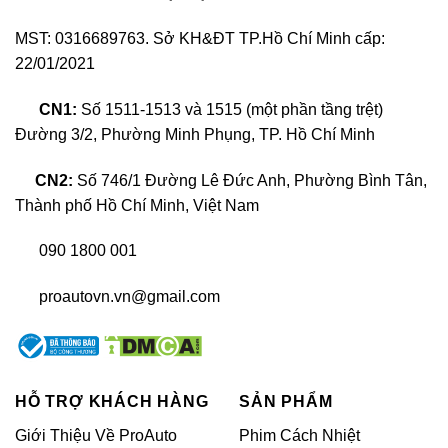
MST: 0316689763. Sở KH&ĐT TP.Hồ Chí Minh cấp:
22/01/2021
Độ âm thanh xe Toyota Cross
CN1:
Số 1511-1513 và 1515 (một phần tầng trệt)
Hệ thống âm thanh nguyên bản xe Toyota
Đường 3/2, Phường Minh Phụng, TP. Hồ Chí Minh
Cross có gì?
CN2:
Số 746/1 Đường Lê Đức Anh, Phường Bình Tân,
Thành phố Hồ Chí Minh, Việt Nam
090 1800 001
proautovn.vn@gmail.com
HỖ TRỢ KHÁCH HÀNG
SẢN PHẨM
Giới Thiệu Về ProAuto
Phim Cách Nhiệt