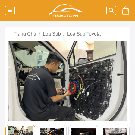
Bỏ
qua
nội
dung
Trang Chủ
/
Loa Sub
/
Loa Sub Toyota