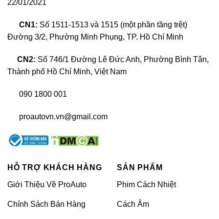
22/01/2021
CN1:
Số 1511-1513 và 1515 (một phần tầng trệt)
Giới thiệu màn hình Vietmap Lenovo D1 4G
Đường 3/2, Phường Minh Phụng, TP. Hồ Chí Minh
CN2:
Số 746/1 Đường Lê Đức Anh, Phường Bình Tân,
VIETMAP Lenovo D1 là màn hình ô tô thông minh
Thành phố Hồ Chí Minh, Việt Nam
với thiết kế mặt kính 2.5D sang trọng và màn hình
cảm ứng IPS, mang lại trải nghiệm mượt mà và thẩm
090 1800 001
mỹ cao. Sản phẩm tích hợp giải trí thông minh, giúp
người dùng thư giãn trong suốt hành trình, đồng thời
proautovn.vn@gmail.com
đảm bảo an toàn và hiện đại cho nội thất xe.
>> XEM THÊM:
Top các màn hình
Android ô tô hot nhất hiện nay
HỖ TRỢ KHÁCH HÀNG
SẢN PHẨM
Giới Thiệu Về ProAuto
Phim Cách Nhiệt
Màn hình DVD Vietmap Lenovo D1 4G có
cần lắp cho xe hơi?
Chính Sách Bán Hàng
Cách Âm
Việc lắp màn hình DVD Vietmap Lenovo D1 4G cho