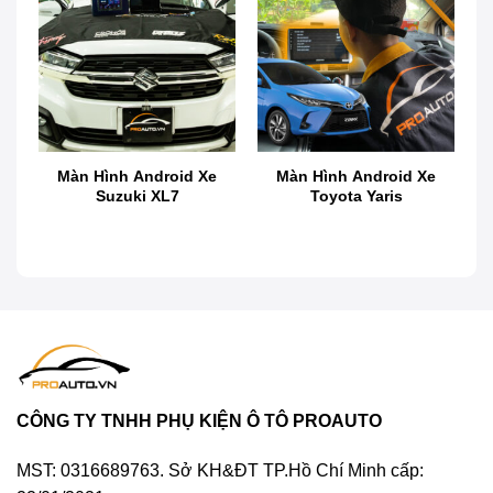
Giới thiệu màn hình Vietmap Lenovo D1
4G
Vietmap đã khẳng định thương hiệu trong lĩnh vực
công nghệ ô tô, khi cho ra mắt các sản phẩm camera
Màn Hình Android Xe
Màn Hình Android Xe
hành trình và thiết bị hỗ trợ lái xe thông minh. Với sứ
Suzuki XL7
Toyota Yaris
mệnh mang lại sự an toàn và tiện lợi cho người
dùng, Vietmap luôn không ngừng cải tiến sản phẩm.
CÔNG TY TNHH PHỤ KIỆN Ô TÔ PROAUTO
MST: 0316689763. Sở KH&ĐT TP.Hồ Chí Minh cấp: