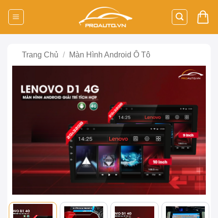
Bỏ
qua
nội
dung
Trang Chủ
/
Màn Hình Android Ô Tô