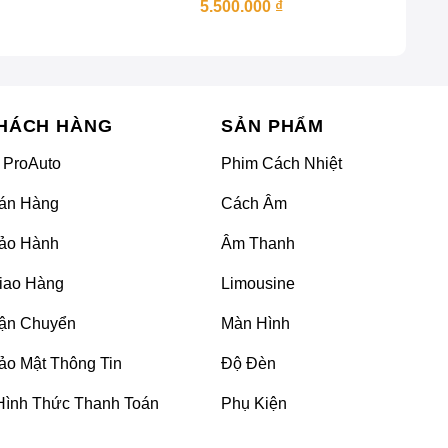
5.500.000
₫
HÁCH HÀNG
SẢN PHẨM
 ProAuto
Phim Cách Nhiệt
án Hàng
Cách Âm
ảo Hành
Âm Thanh
iao Hàng
Limousine
ận Chuyển
Màn Hình
ảo Mật Thông Tin
Độ Đèn
Hình Thức Thanh Toán
Phụ Kiện