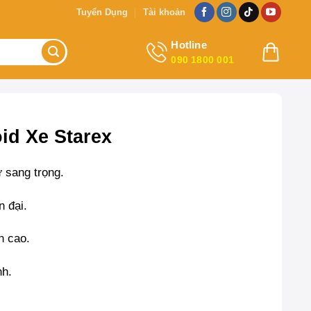
Tuyển Dụng
Tài khoản
Hotline
090 1800 001
id Xe Starex
ự sang trọng.
n đại.
nh cao.
nh.