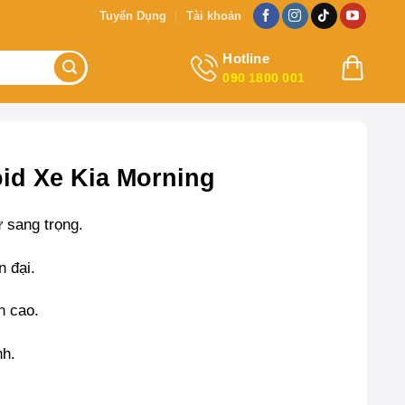
Tuyển Dụng
Tài khoản
Hotline
090 1800 001
id Xe Kia Morning
ự sang trọng.
n đại.
nh cao.
nh.