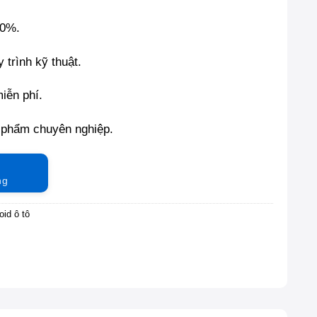
00%.
 trình kỹ thuật.
miễn phí.
 phẩm chuyên nghiệp.
ng
id ô tô