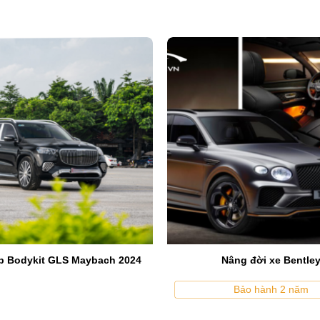
Ca-lăng LED BMW 3 Series G20 LCI
 nằm ở vị trí đầu xe và đóng vai trò quan trọng trong việc tạo 
ong và đảm bảo hiệu suất khí động học. Đồng thời, mặt ca-lăng 
p Bodykit GLS Maybach 2024
Nâng đời xe Bentle
Bảo hành 2 năm