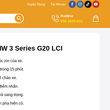
Tuyển Dụng
Tài khoản
Hotline
090 1800 001
W 3 Series G20 LCI
úc zin của xe.
trong 15 phút.
ế cháo xe.
điểm nhấn.
à sang trọng.
 pha hiện có.