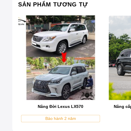
SẢN PHẨM TƯƠNG TỰ
Mặt ca-lăng ô tô là gì?
Mặt ca-lăng ô tô là một bộ phận thuộc hệ thống vỏ xe,
không thể thiếu, giúp bảo vệ hệ thống tản nhiệt bên tr
0
Nâng Đời Lexus LX570
Nâng cấ
giúp dễ dàng nhận diện thương hiệu trên thị trường.
Bảo hành 2 năm