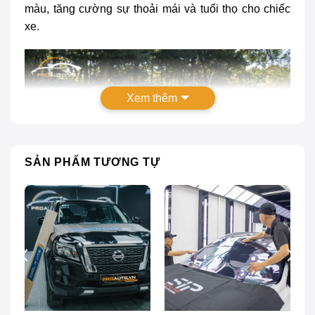
màu, tăng cường sự thoải mái và tuổi thọ cho chiếc
xe.
Xem thêm
SẢN PHẨM TƯƠNG TỰ
Dán phim cách nhiệt xe Subaru BRZ
Có nên dán phim cách nhiệt xe Subaru
BRZ?