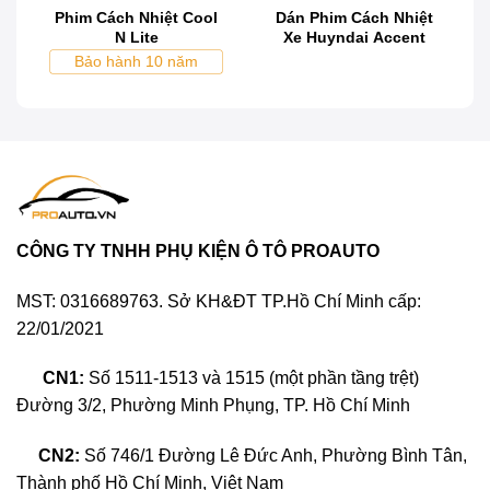
Dán phim cách nhiệt xe Subaru BRZ là một quyết
Phim Cách Nhiệt Cool
Dán Phim Cách Nhiệt
N Lite
Xe Huyndai Accent
định hợp lý và cần thiết. Đầu tiên, phim cách nhiệt
Bảo hành 10 năm
giúp giảm nhiệt độ bên trong xe, mang lại không gian
mát mẻ và thoải mái hơn, đặc biệt trong những ngày
nắng nóng. Đồng thời, phim cách nhiệt còn có khả
năng ngăn chặn tới 99% tia UV gây hại, bảo vệ nội
thất xe khỏi phai màu, nứt nẻ, và kéo dài tuổi thọ các
vật liệu bên trong.
CÔNG TY TNHH PHỤ KIỆN Ô TÔ PROAUTO
MST: 0316689763. Sở KH&ĐT TP.Hồ Chí Minh cấp:
22/01/2021
CN1:
Số 1511-1513 và 1515 (một phần tầng trệt)
Đường 3/2, Phường Minh Phụng, TP. Hồ Chí Minh
CN2:
Số 746/1 Đường Lê Đức Anh, Phường Bình Tân,
Thành phố Hồ Chí Minh, Việt Nam