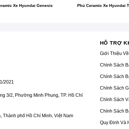
eramic Xe Hyundai Genesis
Phủ Ceramic Xe Hyundai 
Phủ Ceramic Xe Ford Everest
HỖ TRỢ K
hủ gốm ceramic, phủ sứ ceramic, phủ men, phủ thủy tinh) 
Giới Thiệu Về
anomet. Các hạt này tạo thành một lớp rất mỏng, hoàn toàn tr
, làm cho bề mặt xe trở nên không thấm nước, đồng thời có
Chính Sách B
Chính Sách B
1/2021
ễ dàng loại bỏ các vết bám như xác côn trùng, phân chim
Chính Sách G
 trở nên sáng bóng và mới như lúc ban đầu.
ờng 3/2, Phường Minh Phụng, TP. Hồ Chí
Chính Sách V
c ngoài để làm đẹp và bảo vệ cho xe. Có nhiều loại cerami
Chính Sách B
eramic phủ kính sơn, ceramic phủ vành mâm,…
 Thành phố Hồ Chí Minh, Việt Nam
Quy Định Và 