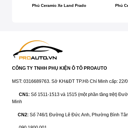
a
Phủ Ceramic Xe Land Prado
Phủ C
Phủ ceramic ô tô là gì?
Phủ ceramic ô tô hay còn gọi phủ nano ceramic (p
các phân tử gốm siêu nhỏ, kích cỡ được tính bằng n
mặt sơn, kính mà mắt thường không nhìn thấy được
CÔNG TY TNHH PHỤ KIỆN Ô TÔ PROAUTO
nhiệt độ cao,…
MST: 0316689763. Sở KH&ĐT TP.Hồ Chí Minh cấp: 22/0
Phủ ceramic ô tô có tính năng tự làm sạch giúp d
nhiên, hiệu ứng phản chiếu như gương giúp xe luôn
CN1:
Số 1511-1513 và 1515 (một phần tầng trệt) Đư
Minh
Phương pháp phủ ceramic này khá phổ biến tại nướ
như: ceramic nền sơn, ceramic phủ nhựa nhám, c
CN2:
Số 746/1 Đường Lê Đức Anh, Phường Bình Tân,
090 1800 001