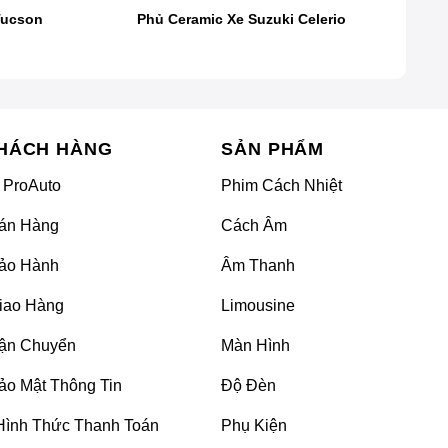
Tucson
Phủ Ceramic Xe Suzuki Celerio
HÁCH HÀNG
SẢN PHẨM
là phủ lên bề mặt ô tô một lớp bảo vệ được làm từ
 ProAuto
Phim Cách Nhiệt
ong suốt, lấp đầy tất cả những lỗ nhỏ li ti trên bề
 khả năng chống tia cực tím, trầy xước, hóa chất,
án Hàng
Cách Âm
ảo Hành
Âm Thanh
,…tăng độ bóng, lấp lánh và vẻ đẹp của lớp sơn tự
iao Hàng
Limousine
ận Chuyển
Màn Hình
c khác nhau để phủ lên những bộ phận xe khác nhau
ảo Mật Thông Tin
Độ Đèn
Hình Thức Thanh Toán
Phụ Kiện