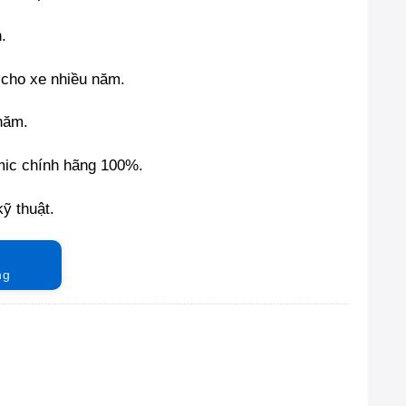
n.
 cho xe nhiều năm.
 năm.
mic chính hãng 100%.
kỹ thuật.
ng