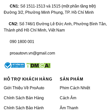
áp suất lốp của Icar được thiết kế có
CN1:
Số 1511-1513 và 1515 (một phần tầng trệt)
khả năng theo dõi thời gian thực và
Đường 3/2, Phường Minh Phụng, TP. Hồ Chí Minh
cung cấp các thông tin chính xác
CN2:
Số 746/1 Đường Lê Đức Anh, Phường Bình Tân,
liên tục thông qua app App ICAR
Thành phố Hồ Chí Minh, Việt Nam
giúp người lái chủ động trong việc
kiểm soát và thao tác xử lý kịp thời.
090 1800 001
proautovn.vn@gmail.com
Cảm biến áp suất lốp Icar mang thiết kế nhỏ gọn, dễ
dàng lắp đặt ở bất kỳ vị trí nào trên xe mà không cần
phải lo lắng quá nhiều về vấn đề thẩm mỹ.
HỖ TRỢ KHÁCH HÀNG
SẢN PHẨM
Giới Thiệu Về ProAuto
Phim Cách Nhiệt
Chính Sách Bán Hàng
Cách Âm
Chính Sách Bảo Hành
Âm Thanh