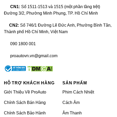
vô cùng tiện lợi để theo dõi.
CN1:
Số 1511-1513 và 1515 (một phần tầng trệt)
Đường 3/2, Phường Minh Phụng, TP. Hồ Chí Minh
Thông thường phần áp suất không khí bên trong
của lốp xe sẽ có nhiều sự thay đổi nhất định khi
CN2:
Số 746/1 Đường Lê Đức Anh, Phường Bình Tân,
sử dụng. Phần áp suất này có khi sẽ tăng cao và
Thành phố Hồ Chí Minh, Việt Nam
cũng có lúc sẽ giảm một cách đột ngột so với
090 1800 001
mức cài đặt ban đầu. Lúc này, thiết bị sẽ thông
báo cho tài xế biết được tình trạng hoạt động lốp
proautovn.vn@gmail.com
xe để khắc phục sự cố nhanh chóng hơn.
HỖ TRỢ KHÁCH HÀNG
SẢN PHẨM
Giới Thiệu Về ProAuto
Phim Cách Nhiệt
Chính Sách Bán Hàng
Cách Âm
Chính Sách Bảo Hành
Âm Thanh