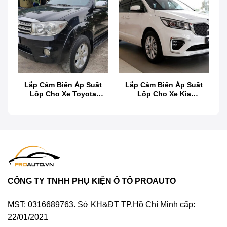
t
Lắp Cảm Biến Áp Suất
Lắp Cảm Biến Áp Suất
o
Lốp Cho Xe Toyota
Lốp Cho Xe Kia
Lắp cảm biến áp suất lốp cho xe Kia Morning
Fortuner
Sedona
Cảm biến áp suất lốp xe hơi là gì?
Thiết bị cảm biến áp suất lốp
là một bộ phận
theo dõi áp suất và nhiệt độ bên trong cho phần
lốp xe người dùng. Từ đó đưa ra những cảnh báo
CÔNG TY TNHH PHỤ KIỆN Ô TÔ PROAUTO
bằng âm thanh và hình ảnh được hiển thị qua màn
MST: 0316689763. Sở KH&ĐT TP.Hồ Chí Minh cấp:
hình DVD Android trên xe hoặc gửi thông tin thông
22/01/2021
báo cụ thể qua điện thoại thông minh người dùng