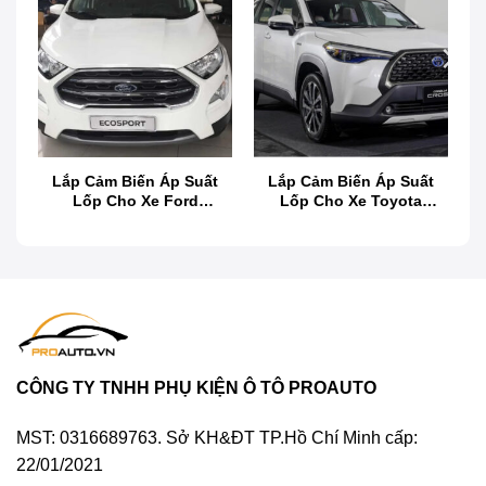
t
Lắp Cảm Biến Áp Suất
Lắp Cảm Biến Áp Suất
Lốp Cho Xe Ford
Lốp Cho Xe Toyota
Lắp Cảm Biến Áp Suất Lốp Cho Xe VinFast Lux
EcoSport
Corolla Cross
SA2.0
Cảm biến áp suất lốp xe hơi là gì?
Thiết bị cảm biến áp suất lốp
là một bộ phận
theo dõi áp suất và nhiệt độ bên trong cho phần
CÔNG TY TNHH PHỤ KIỆN Ô TÔ PROAUTO
lốp xe người dùng. Từ đó đưa ra những cảnh báo
MST: 0316689763. Sở KH&ĐT TP.Hồ Chí Minh cấp:
bằng âm thanh và hình ảnh được hiển thị qua màn
22/01/2021
hình DVD Android trên xe hoặc gửi thông tin thông