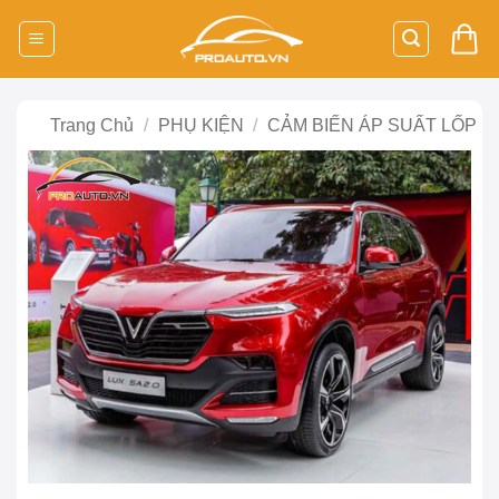
Bỏ
qua
nội
dung
Trang Chủ
/
PHỤ KIỆN
/
CẢM BIẾN ÁP SUẤT LỐP