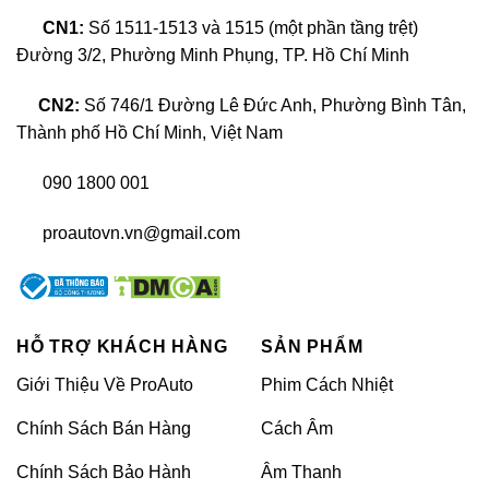
báo cụ thể qua điện thoại thông minh người dùng
CN1:
Số 1511-1513 và 1515 (một phần tầng trệt)
vô cùng tiện lợi để theo dõi.
Đường 3/2, Phường Minh Phụng, TP. Hồ Chí Minh
Thông thường phần áp suất không khí bên trong
CN2:
Số 746/1 Đường Lê Đức Anh, Phường Bình Tân,
của lốp xe sẽ có nhiều sự thay đổi nhất định khi
Thành phố Hồ Chí Minh, Việt Nam
sử dụng. Phần áp suất này có khi sẽ tăng cao và
090 1800 001
cũng có lúc sẽ giảm một cách đột ngột so với
mức cài đặt ban đầu. Lúc này, thiết bị sẽ thông
proautovn.vn@gmail.com
báo cho tài xế biết được tình trạng hoạt động lốp
xe để khắc phục sự cố nhanh chóng hơn.
HỖ TRỢ KHÁCH HÀNG
SẢN PHẨM
Giới Thiệu Về ProAuto
Phim Cách Nhiệt
Chính Sách Bán Hàng
Cách Âm
Chính Sách Bảo Hành
Âm Thanh