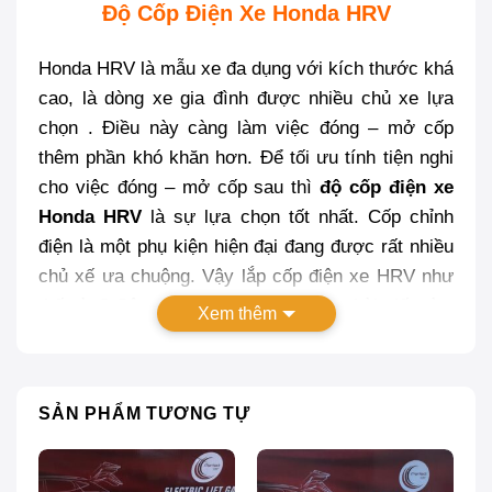
Độ Cốp Điện Xe Honda HRV
Honda HRV là mẫu xe đa dụng với kích thước khá
cao, là dòng xe gia đình được nhiều chủ xe lựa
chọn . Điều này càng làm việc đóng – mở cốp
thêm phần khó khăn hơn. Để tối ưu tính tiện nghi
cho việc đóng – mở cốp sau thì
độ cốp điện xe
Honda HRV
là sự lựa chọn tốt nhất. Cốp chỉnh
điện là một phụ kiện hiện đại đang được rất nhiều
chủ xế ưa chuộng. Vậy lắp cốp điện xe HRV như
thế nào? Câu trả lời sẽ có ngay trong bài viết này,
Xem thêm
cùng
Proauto.vn
theo dõi ngay nhé!
SẢN PHẨM TƯƠNG TỰ