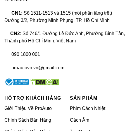
chuyển vào bên trong cốp xe.
CN1:
Số 1511-1513 và 1515 (một phần tầng trệt)
Lắp cốp điện xe Honda HRV còn giúp xế hộp trở
Đường 3/2, Phường Minh Phụng, TP. Hồ Chí Minh
nên sang trọng và hiện đại hơn. Thay vì hình ảnh
chúng ta cứ hì hục mất sức lực cho việc nâng hạ
CN2:
Số 746/1 Đường Lê Đức Anh, Phường Bình Tân,
Thành phố Hồ Chí Minh, Việt Nam
cốp. Bên cạnh đó, tính năng cảm biến chống kẹt
và cảm biến đá cốp, nhằm giúp quá trình trải
090 1800 001
nghiệm trở nên an toàn và tiện dụng hơn.
proautovn.vn@gmail.com
Cảm biến chống kẹt giúp quá trình sử dụng cốp
trở nên an toàn, đặc biệt là các gia đình có con
nhỏ. Đây là tính năng cần thiết và đáng được sử
dụng. Nhờ có tính năng này mà chúng ta có thể
HỖ TRỢ KHÁCH HÀNG
SẢN PHẨM
hạn chế được nhiều tình huống đáng tiếc có thể
Giới Thiệu Về ProAuto
Phim Cách Nhiệt
xảy ra.
Chính Sách Bán Hàng
Cách Âm
Độ cốp điện xe Honda HRV là món đồ chơi đáng