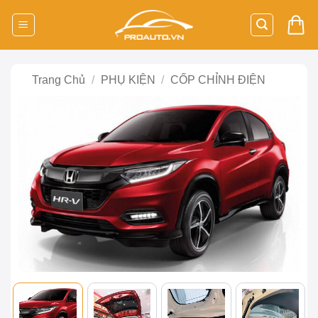
Bỏ
qua
nội
dung
Trang Chủ
/
PHỤ KIỆN
/
CỐP CHỈNH ĐIỆN