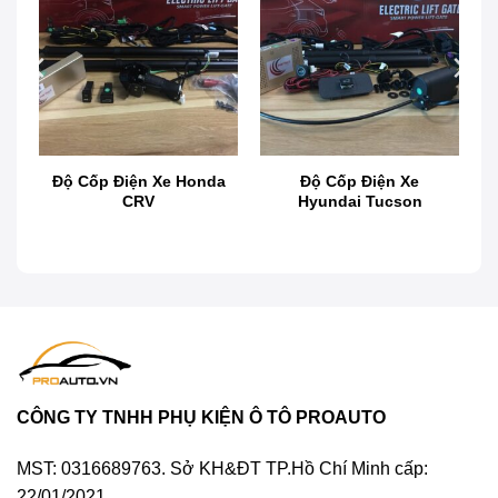
Độ cốp điện xe Honda HRV
Độ Cốp Điện Xe Honda
Độ Cốp Điện Xe
CRV
Hyundai Tucson
Có nên độ cốp điện xe Honda HRV?
Những năm trở lại đây, nhu cầu độ cốp điện xe ô
tô được nhiều chủ xế quan tâm, đặc biệt là đối với
dòng xe HRV. Đơn giản sau khi cốp điện xe Honda
HRV quá trình sử dụng sẽ trở nên dễ dàng, tiện
lợi và nhanh chóng hơn. Bạn chỉ cần nhấn khởi
CÔNG TY TNHH PHỤ KIỆN Ô TÔ PROAUTO
động quá trình đóng – mở cốp sẽ được tự động
thực hiện. Đây cũng chính là tính năng cần thiết
MST: 0316689763. Sở KH&ĐT TP.Hồ Chí Minh cấp:
khi chúng ta có quá nhiều thứ đồ đạc cần vận
22/01/2021