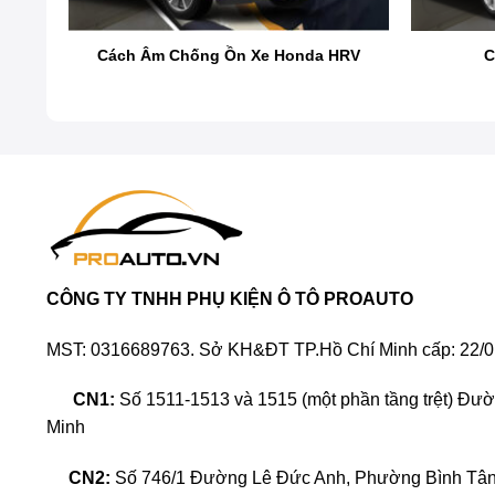
Có nên cách âm chống ồn xe M
Cách Âm Chống Ồn Xe Honda HRV
C
Xe Mitsubishi Xpander, với thiết kế khung gầm liền U
cao hoặc trên những đoạn đường gồ ghề, tiếng ồn từ 
Để cải thiện trải nghiệm lái xe, việc dán vật liệu cá
khoang máy và cabin. Bên cạnh việc sử dụng vật liệu
yên tĩnh và thoải mái hơn cho hành khách.
CÔNG TY TNHH PHỤ KIỆN Ô TÔ PROAUTO
MST: 0316689763. Sở KH&ĐT TP.Hồ Chí Minh cấp: 22/0
CN1:
Số 1511-1513 và 1515 (một phần tầng trệt) Đư
Minh
CN2:
Số 746/1 Đường Lê Đức Anh, Phường Bình Tân,