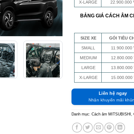
X-LARGE
22.900.000
BẢNG GIÁ CÁCH ÂM C
SIZE XE
GÓI TIÊU C
SMALL
11.900.000
MEDIUM
12.800.000
LARGE
13.800.000
X-LARGE
15.000.000
Liên hệ ngay
Nhận khuyến mãi khủ
Danh mục:
Cách âm MITSUBISHI
,