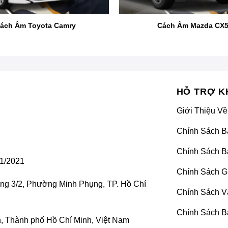
itsubishi Xpander không?
ách Âm Toyota Camry
Cách Âm Mazda CX
nibody, đã được đánh giá là có khả năng cách âm tốt hơn so với
lốp xe vẫn có thể xâm nhập vào cabin do sự truyền âm từ bánh
ch âm lên toàn bộ sàn xe và 4 hốc bánh là rất cần thiết. Chủ xe
 cách âm, việc gia cố thêm vật liệu tiêu âm sẽ giúp hạn chế t
HỖ TRỢ K
Giới Thiệu Về
Chính Sách B
Chính Sách B
1/2021
Chính Sách G
ờng 3/2, Phường Minh Phụng, TP. Hồ Chí
Chính Sách V
Chính Sách B
 Thành phố Hồ Chí Minh, Việt Nam