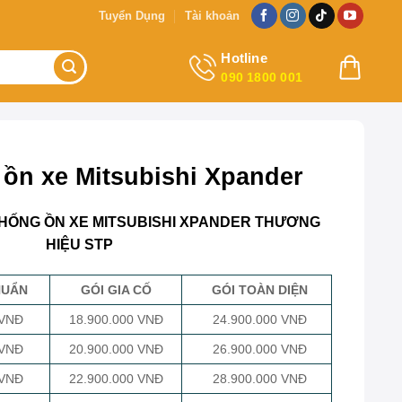
Tuyển Dụng
Tài khoản
Hotline
090 1800 001
ồn xe Mitsubishi Xpander
HỐNG ỒN XE MITSUBISHI XPANDER THƯƠNG
HIỆU STP
HUẨN
GÓI GIA CỐ
GÓI TOÀN DIỆN
 VNĐ
18.900.000 VNĐ
24.900.000 VNĐ
 VNĐ
20.900.000 VNĐ
26.900.000 VNĐ
 VNĐ
22.900.000 VNĐ
28.900.000 VNĐ