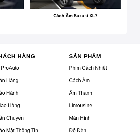
5
Cách Âm Suzuki XL7
 nhiều mẫu xe khác. Tuy nhiên, khi di chuyển ở tốc độ
 xe và khung gầm.
 cũng nên xem xét cách âm cho phần tapi cửa, vách ngăn
ạp âm và ngăn chặn hiện tượng ù, mang lại không gian
HÁCH HÀNG
SẢN PHẨM
 ProAuto
Phim Cách Nhiệt
án Hàng
Cách Âm
ảo Hành
Âm Thanh
iao Hàng
Limousine
ận Chuyển
Màn Hình
ảo Mật Thông Tin
Độ Đèn