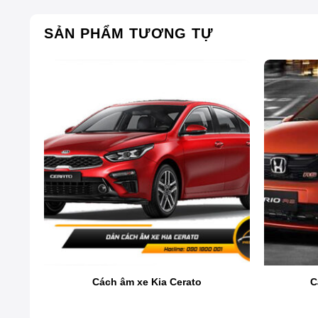
SẢN PHẨM TƯƠNG TỰ
Bạn không biết liệu rằng vật liệu
cách âm StP Black 
“phao cứu sinh” để có thể “cứu cánh” bạn lúc này. Sự 
bài viết sau đây nhé!
o
Cách âm xe Kia Cerato
C