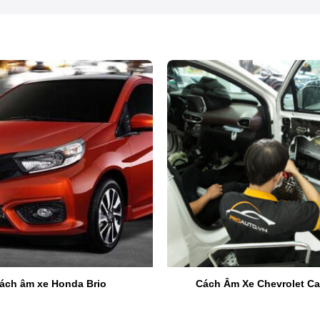
Vật liệu cách âm StP Black Gold
Gold
có chống ồn tốt như quảng cáo. Bởi bạn đã quá mệt mỏi đ
ra đời của
cách âm StP Black Gold
sẽ là giải pháp mang đến h
ách âm xe Honda Brio
Cách Âm Xe Chevrolet Ca