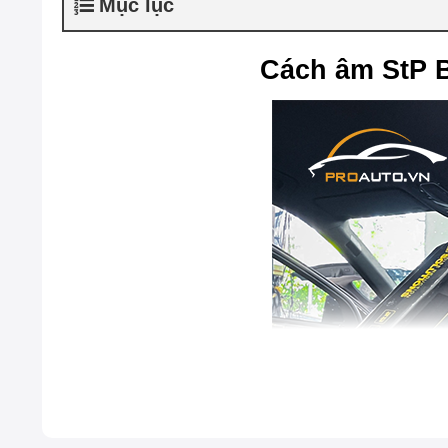
Mục lục
Cách âm StP B