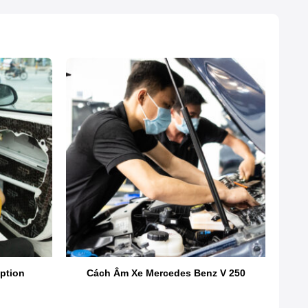
au đầu bởi những tiếng ồn đó và bạn đang cần một
iệu quả tốt nhất cho bạn. Cùng PROAUTO.VN theo dõi
ption
Cách Âm Xe Mercedes Benz V 250