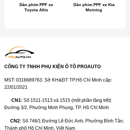
Dán PPF (Paint Protection Film) ô tô là quá trình dán
Dán phim PPF xe
Dán phim PPF xe Kia
Toyota Altis
Morning
một lớp phim bảo vệ lên bề mặt sơn của xe nhằm
bảo vệ lớp sơn khỏi các tác nhân gây hại như trầy
xước, va quệt, bụi bẩn, mưa axit, hay tác động từ môi
trường như ánh nắng mặt trời. PPF được làm từ vật
liệu nhựa trong suốt, có độ bền cao và khả năng tự
phục hồi khi bị trầy xước nhẹ.
Việc dán PPF giúp duy trì vẻ đẹp và độ bóng của xe
CÔNG TY TNHH PHỤ KIỆN Ô TÔ PROAUTO
lâu dài, đồng thời bảo vệ lớp sơn khỏi các vết ố hoặc
hư hại do các yếu tố bên ngoài.
MST: 0316689763. Sở KH&ĐT TP.Hồ Chí Minh cấp:
22/01/2021
CN1:
Số 1511-1513 và 1515 (một phần tầng trệt)
Đường 3/2, Phường Minh Phụng, TP. Hồ Chí Minh
CN2:
Số 746/1 Đường Lê Đức Anh, Phường Bình Tân,
Thành phố Hồ Chí Minh, Việt Nam