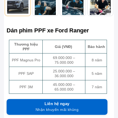
Dán phim PPF xe Ford Ranger
Thương hiệu
Giá (VNĐ)
Bảo hành
PPF
69.000.000 –
PPF Magnus Pro
8 năm
75.000.000
25.000.000 –
PPF SAP
5 năm
36.000.000
45.000.000 –
PPF 3M
7 năm
65.000.000
Liên hệ ngay
Nhận khuyến mãi khủng