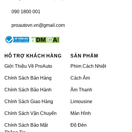
090 1800 001
proautovn.vn@gmail.com
Dán PPF ô tô là gì?
>>>XEM THÊM:
Dán PPF ô tô xe hơi: Bảng giá và
HỖ TRỢ KHÁCH HÀNG
SẢN PHẨM
kinh nghiệm
Giới Thiệu Về ProAuto
Phim Cách Nhiệt
Có nên dán phim PPF xe Ford Ranger?
Chính Sách Bán Hàng
Cách Âm
Dán phim PPF xe Ford Ranger là một lựa chọn rất
đáng cân nhắc nếu bạn muốn bảo vệ lớp sơn và duy
Chính Sách Bảo Hành
Âm Thanh
trì độ mới mẻ cho xe trong thời gian dài. Một trong
Chính Sách Giao Hàng
Limousine
những lý do chính để dán phim PPF xe Ford Ranger
là khả năng bảo vệ lớp sơn khỏi các tác động từ môi
Chính Sách Vận Chuyển
Màn Hình
trường như tia UV.
Chính Sách Bảo Mật
Độ Đèn