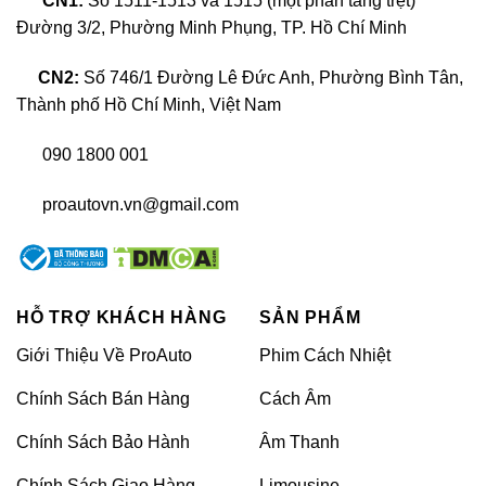
CN1:
Số 1511-1513 và 1515 (một phần tầng trệt)
Đường 3/2, Phường Minh Phụng, TP. Hồ Chí Minh
PPF ô tô là gì?
CN2:
Số 746/1 Đường Lê Đức Anh, Phường Bình Tân,
Thành phố Hồ Chí Minh, Việt Nam
Đối với Ford Raptor, một mẫu xe thường xuyên tiếp
090 1800 001
xúc với điều kiện khắc nghiệt, việc dán phim PPF
mang lại nhiều lợi ích:
proautovn.vn@gmail.com
Bảo vệ sơn xe khỏi trầy xước: Ford Raptor dễ bị
va đập khi di chuyển qua địa hình gồ ghề. Phim
PPF giúp bảo vệ lớp sơn khỏi các va chạm này.
HỖ TRỢ KHÁCH HÀNG
SẢN PHẨM
Chống lại tác hại của tia UV: Phim PPF có khả
năng chống tia UV, giúp xe không bị phai màu
Giới Thiệu Về ProAuto
Phim Cách Nhiệt
hay lão hóa do ánh nắng mặt trời.
Chính Sách Bán Hàng
Cách Âm
Tăng tính thẩm mỹ: Phim PPF giúp giữ cho lớp
Chính Sách Bảo Hành
Âm Thanh
sơn của xe luôn sáng bóng, tạo nên vẻ ngoài
hoàn hảo, sang trọng và đẳng cấp.
Chính Sách Giao Hàng
Limousine