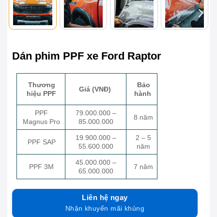
Dán phim PPF xe Ford Raptor
Bảo
Thương
Giá (VNĐ)
hành
hiệu PPF
PPF
79.000.000 –
8 năm
Magnus Pro
85.000.000
19.900.000 –
2 – 5
PPF SAP
55.600.000
năm
45.000.000 –
PPF 3M
7 năm
65.000.000
Liên hệ ngay
Nhận khuyến mãi khủng