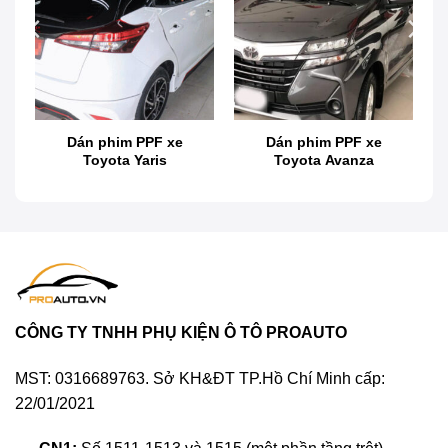
PPF ô tô là gì? Lợi ích của việc dán phim
PPF xe Ford Raptor
PPF (Paint Protection Film) là một loại màng trong
suốt được thiết kế để bảo vệ bề mặt sơn của xe khỏi
các tác nhân bên ngoài như va đập từ đá, cát, hóa
Dán phim PPF xe
Dán phim PPF xe
chất hay tia UV. Đặc điểm nổi bật của phim PPF là
Toyota Yaris
Toyota Avanza
khả năng tự phục hồi các vết xước nhỏ khi tiếp xúc
với nhiệt độ cao.
CÔNG TY TNHH PHỤ KIỆN Ô TÔ PROAUTO
MST: 0316689763. Sở KH&ĐT TP.Hồ Chí Minh cấp:
22/01/2021