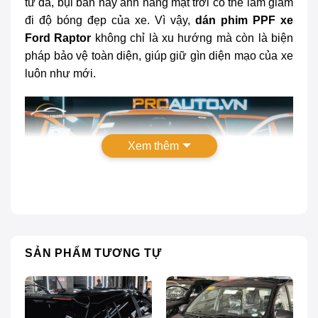
từ đá, bụi bẩn hay ánh nắng mặt trời có thể làm giảm
đi độ bóng đẹp của xe. Vì vậy,
dán phim PPF xe
Ford Raptor
không chỉ là xu hướng mà còn là biện
pháp bảo vệ toàn diện, giúp giữ gìn diện mạo của xe
luôn như mới.
Xem thêm
SẢN PHẨM TƯƠNG TỰ
Dán phim PPF xe Ford Raptor: Bảng giá 2024