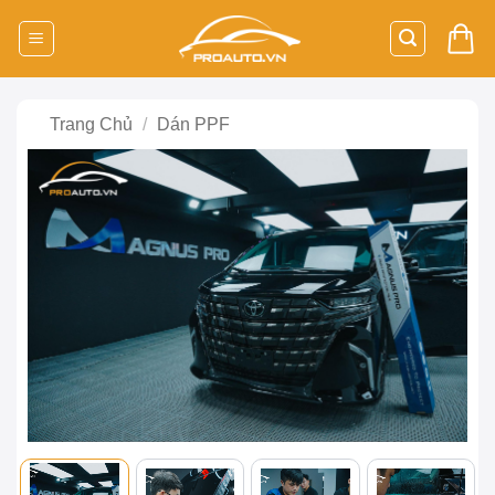
Bỏ
qua
nội
dung
Trang Chủ
/
Dán PPF