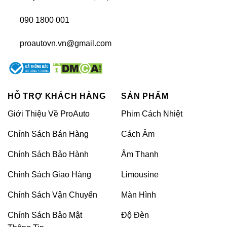
090 1800 001
proautovn.vn@gmail.com
Có nên dán phim PPF xe Toyota Alphard?
Phim PPF (Paint Protection Film) là một lớp phim
trong suốt được dán lên bề mặt xe, có tác dụng bảo
HỖ TRỢ KHÁCH HÀNG
SẢN PHẨM
vệ lớp sơn khỏi những tác động ngoại lực, chống lại
Giới Thiệu Về ProAuto
Phim Cách Nhiệt
tia UV và giữ cho màu sơn xe luôn như mới. Đặc
biệt, với các loại phim PPF cao cấp, khả năng tự
Chính Sách Bán Hàng
Cách Âm
phục hồi vết xước nhỏ mà không cần đến nhiệt độ
cao là một trong những điểm nổi bật khiến người
Chính Sách Bảo Hành
Âm Thanh
dùng tin tưởng lựa chọn.
Chính Sách Giao Hàng
Limousine
Khi bạn sở hữu chiếc Toyota Alphard, một chiếc xe
Chính Sách Vận Chuyển
Màn Hình
không chỉ đại diện cho phong cách mà còn là sự đầu
tư đáng giá, việc bảo vệ nó khỏi những tổn thương
Chính Sách Bảo Mật
Độ Đèn
không mong muốn là điều cần thiết. Dán phim PPF