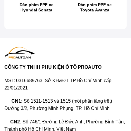
?
Dán phim PPF xe
Dán phim PPF xe
Hyundai Sonata
Toyota Avanza
Toyota Alphard là một trong những mẫu xe cao cấp
được ưa chuộng nhờ vào thiết kế sang trọng, tính
năng tiện nghi và độ bền vượt trội. Tuy nhiên, dù có
chất lượng cao đến đâu, lớp sơn nguyên bản của xe
vẫn khó tránh khỏi những tác động từ môi trường
như trầy xước, phai màu do nắng mưa, hoặc những
va chạm nhỏ trong quá trình di chuyển. Đây là lý do vì
sao việc dán phim PPF xe Toyota Alphard đang trở
CÔNG TY TNHH PHỤ KIỆN Ô TÔ PROAUTO
thành lựa chọn phổ biến để bảo vệ xế yêu.
MST: 0316689763. Sở KH&ĐT TP.Hồ Chí Minh cấp:
22/01/2021
CN1:
Số 1511-1513 và 1515 (một phần tầng trệt)
Đường 3/2, Phường Minh Phụng, TP. Hồ Chí Minh
CN2:
Số 746/1 Đường Lê Đức Anh, Phường Bình Tân,
Thành phố Hồ Chí Minh, Việt Nam