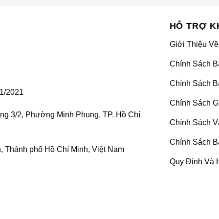
HỖ TRỢ K
Giới Thiệu Về
Chính Sách B
Chính Sách B
1/2021
Chính Sách G
Có nên dán PPF hay không
ờng 3/2, Phường Minh Phụng, TP. Hồ Chí
Chính Sách V
iều chủ xe lựa chọn giúp bảo vệ bề mặt sơn xe khỏi vết tr
Chính Sách B
 chỉ dán uy tín không hề dễ dàng. Dưới đây là những kinh 
 Thành phố Hồ Chí Minh, Việt Nam
Quy Định Và 