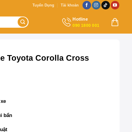
Tuyển Dụng
Tài khoản
Hotline
090 1800 001
e Toyota Corolla Cross
 xe
i bẩn
uật