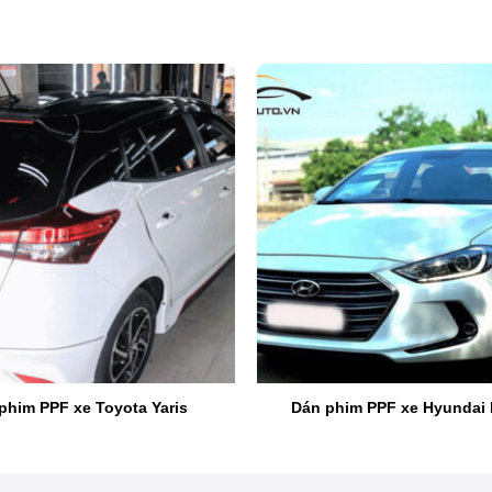
Video dán PPF chống trầy, đổi màu
phim PPF xe Toyota Yaris
Dán phim PPF xe Hyundai 