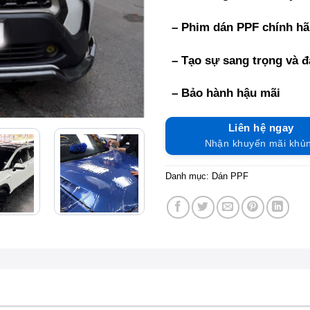
– Phim dán PPF chính h
– Tạo sự sang trọng và 
– Bảo hành hậu mãi
Liên hệ ngay
Nhận khuyến mãi khủ
Danh mục:
Dán PPF