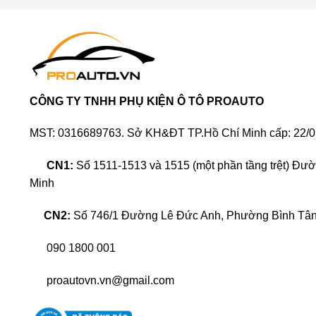
CÔNG TY TNHH PHỤ KIỆN Ô TÔ PROAUTO
MST: 0316689763. Sở KH&ĐT TP.Hồ Chí Minh cấp: 22/0
CN1:
Số 1511-1513 và 1515 (một phần tầng trệt) Đư
Minh
Dán PPF cho xe Toyota Corolla Cross hiện được nh
thể chọn được dòng PPF thật sự chất lượng và địa
CN2:
Số 746/1 Đường Lê Đức Anh, Phường Bình Tân,
Cross
mà các chủ xe nên biết.
090 1800 001
Dán phim PPF xe Toyota Corolla Cross
proautovn.vn@gmail.com