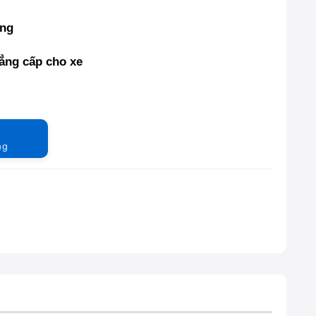
ãng
đẳng cấp cho xe
ng