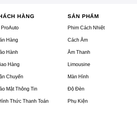
HÁCH HÀNG
SẢN PHẨM
 ProAuto
Phim Cách Nhiệt
án Hàng
Cách Âm
ảo Hành
Âm Thanh
iao Hàng
Limousine
ận Chuyển
Màn Hình
ầy xước nhẹ và xe luôn sáng bóng. Tuy nhiên để có
ảo Mật Thông Tin
Độ Đèn
nghiệm hay về
dán phim PPF cho xe Toyota Corolla
Hình Thức Thanh Toán
Phụ Kiện