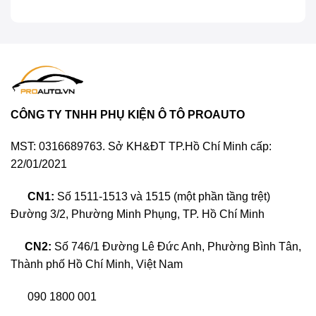
của ánh nắng mặt trời, mưa axit và các mảnh vụn
trên đường. Dán PPF là giải pháp để bảo vệ bề mặt
sơn khỏi những va chạm nhẹ, đồng thời giữ cho
chiếc xe luôn mới mẻ và sáng bóng.
Hơn nữa, với công nghệ tự phục hồi hiện đại, PPF
giúp xóa bỏ các vết xước nhỏ mà không cần phải
CÔNG TY TNHH PHỤ KIỆN Ô TÔ PROAUTO
sửa chữa. Điều này vừa tiết kiệm thời gian, vừa giảm
chi phí bảo trì cho xe. Việc đầu tư vào PPF nhằm
MST: 0316689763. Sở KH&ĐT TP.Hồ Chí Minh cấp:
nâng cao giá trị bán lại của chiếc Xpander trong
22/01/2021
tương lai. Với những lợi ích rõ ràng và thiết thực, dán
PPF là quyết định thông minh mà mọi chủ xe
CN1:
Số 1511-1513 và 1515 (một phần tầng trệt)
Mitsubishi Xpander nên cân nhắc để bảo vệ tài sản
Đường 3/2, Phường Minh Phụng, TP. Hồ Chí Minh
của mình.
CN2:
Số 746/1 Đường Lê Đức Anh, Phường Bình Tân,
Thành phố Hồ Chí Minh, Việt Nam
090 1800 001