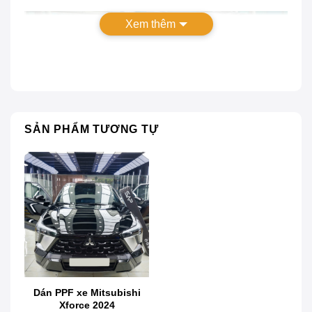
Xem thêm
SẢN PHẨM TƯƠNG TỰ
Top 4 thương hiệu dán PPF xe Mitsubishi Xpander
Tại sao chủ xe cần dán ppf xe Mitsubishi
Xpander ?
Nhiều chủ xe hiện nay đã nhận ra rằng lớp sơn
Dán PPF xe Mitsubishi
nguyên bản dễ bị trầy xước, phai màu do tác động
Xforce 2024