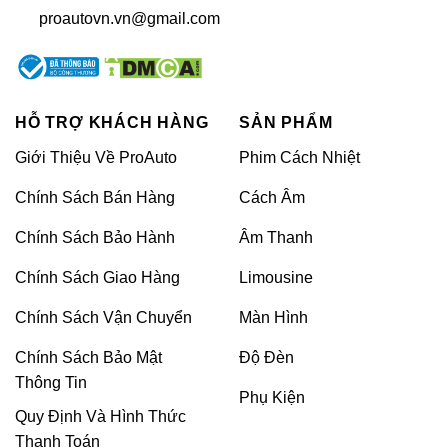
proautovn.vn@gmail.com
HỖ TRỢ KHÁCH HÀNG
SẢN PHẨM
Giới Thiệu Về ProAuto
Phim Cách Nhiệt
Tại sao chủ xe cần dán ppf xe Mitsubishi Xpander?
Chính Sách Bán Hàng
Cách Âm
Chính Sách Bảo Hành
Âm Thanh
>>XEM THÊM:
Top 3 thương hiệu
dán PPF ô tô thông dụng nhất hiện
Chính Sách Giao Hàng
Limousine
nay
Chính Sách Vận Chuyển
Màn Hình
Top 4 thương hiệu dán ppf xe Mitsubishi
Chính Sách Bảo Mật
Độ Đèn
Xpander trên thị trường
Thông Tin
Phụ Kiện
Dưới đây là top 4 thương hiệu dán PPF cho xe
Quy Định Và Hình Thức
Mitsubishi Xpander được ưa chuộng trên thị trường
Thanh Toán