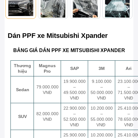
Dán PPF xe Mitsubishi Xpander
BẢNG GIÁ DÁN PPF XE MITSUBISHI XPANDER
Thương
Magnus
SAP
3M
Ari
hiệu
Pro
19.900.000
9.100.000
23.100.00
79.000.000
–
–
–
Sedan
VNĐ
49.500.000
50.000.000
71.500.00
VNĐ
VNĐ
VNĐ
22.900.000
10.200.000
25.410.00
82.000.000
–
–
–
SUV
VNĐ
52.500.000
55.000.000
78.650.00
VNĐ
VNĐ
VNĐ
25.900.000
10.200.000
25.410.00