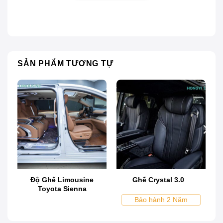
Hyundai Palisade là mẫu SUV thể thao đa dụng
thường dành cho gia đình, được thiết kế dựa trên
nền tảng của khung xe tải. Loại xe này được ưa
chuộng tại Mỹ ngay từ khi bắt đầu ra mắt và phủ rộng
sang các nước châu Âu cùng nhiều quốc gia khác.
SẢN PHẨM TƯƠNG TỰ
Độ ghế Limousine xe Hyundai Palisade
là quá trình
nâng cấp thay đổi ghế và không gian nội thất thêm
đẹp và tiện nghi hơn với hàng loạt các tính năng mà
xe chưa có. Cùng PROAUTO.VN tham khảo các
mẫu ghế và các hạng mục cho xe Palisade độ
limousine!
Độ Ghế Limousine
Ghế Crystal 3.0
Toyota Sienna
Bảo hành 2 Năm