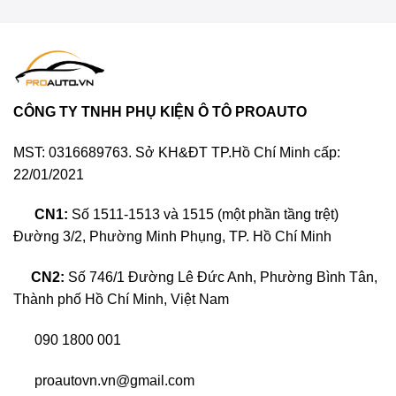
Chi hơn “trăm triệu” độ nội thất cho TOYOTA
ALPHARD, có đáng hay không?
CÔNG TY TNHH PHỤ KIỆN Ô TÔ PROAUTO
Có nên độ ghế Limousine xe Hyundai
MST: 0316689763. Sở KH&ĐT TP.Hồ Chí Minh cấp:
Palisade?
22/01/2021
Hyundai Palisade không những là một chiếc xe hạng
sang mà còn là một “tác phẩm nghệ thuật” với ngoại
CN1:
Số 1511-1513 và 1515 (một phần tầng trệt)
hình sang trọng, nội thất rộng rãi cùng tiện ích vượt
Đường 3/2, Phường Minh Phụng, TP. Hồ Chí Minh
trội.
CN2:
Số 746/1 Đường Lê Đức Anh, Phường Bình Tân,
Dịch vụ này mang đến cho khách hàng một trải
Thành phố Hồ Chí Minh, Việt Nam
nghiệm đẳng cấp và thoáng đãng như trong một
phòng khách hiện đại. Dù bạn là doanh nhân, người
090 1800 001
thành đạt hay khó tính đến mấy đi nữa, sau khi
proautovn.vn@gmail.com
Palisade độ limousine sẽ làm hài lòng bạn với độ