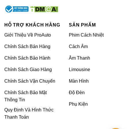
tiện nghi và sang trọng không thể chê.
Ghế Hyundai Palisade zin thường cứng và nhỏ hoặc
người bị say xe sẽ mệt mỏi hơn nhiều. Vậy khi độ
HỖ TRỢ KHÁCH HÀNG
SẢN PHẨM
ghế Limousine xe Hyundai Palisade sẽ giải quyết
Giới Thiệu Về ProAuto
Phim Cách Nhiệt
được sự mệt mỏi giúp người ngồi có cảm giác êm ái.
Ghế Limousine có chế độ thư giãn và điều chỉnh ghế
Chính Sách Bán Hàng
Cách Âm
thích hợp, thoải mái.
Chính Sách Bảo Hành
Âm Thanh
Chính Sách Giao Hàng
Limousine
Chính Sách Vận Chuyển
Màn Hình
Chính Sách Bảo Mật
Độ Đèn
Thông Tin
Phụ Kiện
Quy Định Và Hình Thức
Thanh Toán