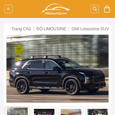
Bỏ
qua
nội
dung
Trang Chủ
/
ĐỘ LIMOUSINE
/
Ghế Limousine SUV