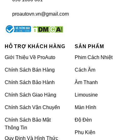
đến từng chi tiết, thường kéo dài từ 10 đến 48 giờ tùy
độ phức tạp. Dù bạn sở hữu BMW, Mercedes hay bất
proautovn.vn@gmail.com
kỳ dòng xe nào, việc độ trần sao không chỉ giúp nâng
tầm thẩm mỹ mà còn thể hiện cá tính riêng biệt, thu
hút mọi ánh nhìn ngay từ khoảnh khắc bước vào xe.
HỖ TRỢ KHÁCH HÀNG
SẢN PHẨM
>> XEM THÊM:
Top hạng mục nâng
Giới Thiệu Về ProAuto
Phim Cách Nhiệt
cấp Limousine đẳng cấp
Chính Sách Bán Hàng
Cách Âm
Xe ô tô có nên độ trần ánh sao?
Chính Sách Bảo Hành
Âm Thanh
Sau một thời gian sử dụng, không ít chủ xe cảm thấy
nội thất bắt đầu thiếu sức sống, trở nên đơn điệu và
Chính Sách Giao Hàng
Limousine
kém hấp dẫn. Mặc dù xe vẫn vận hành tốt, nhưng
Chính Sách Vận Chuyển
Màn Hình
cảm giác nhàm chán trong không gian bên trong
khiến nhiều người mong muốn “thay áo mới” cho xế
Chính Sách Bảo Mật
Độ Đèn
yêu. Một trong những giải pháp chính là độ trần ánh
Thông Tin
Phụ Kiện
sao – xu hướng độ nội thất ô tô mang lại hiệu ứng
Quy Định Và Hình Thức