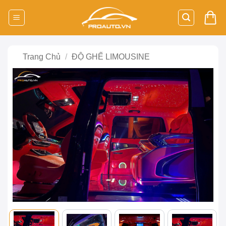
Bỏ
qua
nội
dung
Trang Chủ
/
ĐỘ GHẾ LIMOUSINE