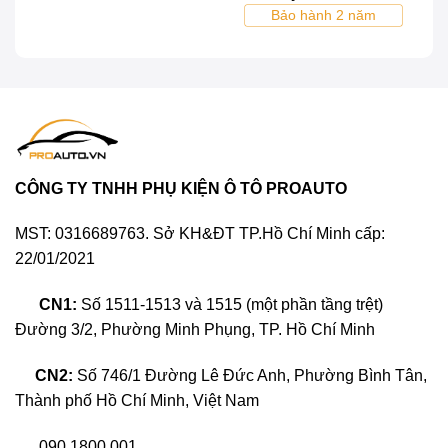
Bảo hành 2 năm
bầu trời đêm, vừa thư giãn vừa đẳng cấp. Các điểm
sáng có thể đổi màu linh hoạt, phù hợp với nhiều
phong cách cá nhân khác nhau.
CÔNG TY TNHH PHỤ KIỆN Ô TÔ PROAUTO
MST: 0316689763. Sở KH&ĐT TP.Hồ Chí Minh cấp:
22/01/2021
CN1:
Số 1511-1513 và 1515 (một phần tầng trệt)
Đường 3/2, Phường Minh Phụng, TP. Hồ Chí Minh
Độ trần ánh sao xe ô tô là gì?
CN2:
Số 746/1 Đường Lê Đức Anh, Phường Bình Tân,
Thành phố Hồ Chí Minh, Việt Nam
Quy trình làm trần sao ô tô yêu cầu kỹ thuật cao, tỉ mỉ
090 1800 001