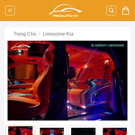
Bỏ
qua
nội
dung
Trang Chủ
/
Limousine Kia