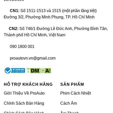
CN1:
Số 1511-1513 và 1515 (một phần tầng trệt)
Đường 3/2, Phường Minh Phụng, TP. Hồ Chí Minh
CN2:
Số 746/1 Đường Lê Đức Anh, Phường Bình Tân,
Thành phố Hồ Chí Minh, Việt Nam
Độ trần sao xe Kia Carnival là gì?
090 1800 001
Ưu điểm khi độ trần sao xe Kia Carnival
proautovn.vn@gmail.com
Sau một thời gian sử dụng xe hơi, thì chắc chắn bạn
sẽ cảm thấy nhàm chán và muốn thay đổi không
gian. Ưu điểm khi độ trần sao xe Kia Carnival sẽ đem
đến như sau:
HỖ TRỢ KHÁCH HÀNG
SẢN PHẨM
Tăng thêm sự nổi bật cho không gian của xe
Giới Thiệu Về ProAuto
Phim Cách Nhiệt
Carnival Kia, bởi các bóng LED được cấu tạo từ
Chính Sách Bán Hàng
Cách Âm
sợi quang bắt mắt.
Hệ thống trần sao xe có thể thay đổi màu sắc