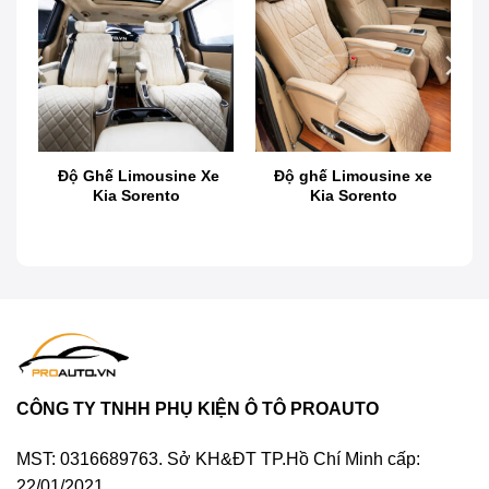
Độ trần sao xe Kia Carnival là gì?
Độ trần sao xe Kia Carnival là một dịch vụ nâng cấp
nội thất độc đáo, giúp biến không gian bên trong xe
trở nên ấn tượng và sang trọng hơn. Dịch vụ này sử
Độ Ghế Limousine Xe
Độ ghế Limousine xe
dụng công nghệ trang trí bằng sợi quang, cho phép
Kia Sorento
Kia Sorento
truyền dẫn ánh sáng với nhiều màu sắc khác nhau,
tạo ra hiệu ứng bầu trời sao lung linh và huyền ảo.
Đây cũng là xu hướng dành cho các chủ xe khi muốn
làm mới không gian nội thất xế yêu.
CÔNG TY TNHH PHỤ KIỆN Ô TÔ PROAUTO
MST: 0316689763. Sở KH&ĐT TP.Hồ Chí Minh cấp:
22/01/2021