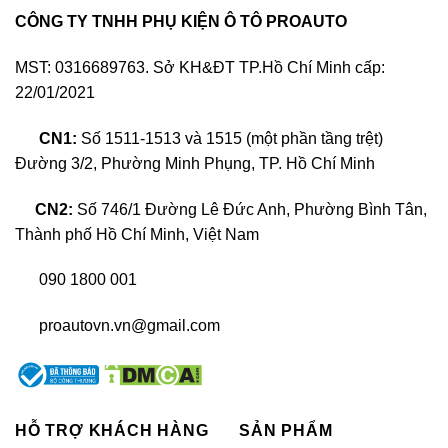
CÔNG TY TNHH PHỤ KIỆN Ô TÔ PROAUTO
MST: 0316689763. Sở KH&ĐT TP.Hồ Chí Minh cấp:
22/01/2021
CN1:
Số 1511-1513 và 1515 (một phần tầng trệt)
Đường 3/2, Phường Minh Phụng, TP. Hồ Chí Minh
Giới thiệu đôi nét về thương hiệu âm thanh Mosconi
CN2:
Số 746/1 Đường Lê Đức Anh, Phường Bình Tân,
Thành phố Hồ Chí Minh, Việt Nam
Mặc dù có lịch sử phát triển chưa dài, nhưng
Mosconi đã đạt được nhiều thành tựu đáng kể. Các
090 1800 001
sản phẩm của thương hiệu này, bao gồm ampli, loa
và các thiết bị âm thanh khác, luôn được đánh giá
proautovn.vn@gmail.com
cao nhờ vào chất lượng vượt trội và khả năng tái tạo
âm thanh trung thực, chi tiết.
Mosconi cũng luôn không ngừng nghiên cứu và phát
HỖ TRỢ KHÁCH HÀNG
SẢN PHẨM
triển công nghệ mới, giúp tạo ra những sản phẩm âm