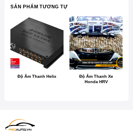
SẢN PHẨM TƯƠNG TỰ
Ampli Mosconi One 8/10 DSP: Bảng giá mới nhất
Giới thiệu đôi nét về thương hiệu âm
thanh Mosconi
Mosconi là thương hiệu âm thanh xe hơi danh tiếng
Độ Âm Thanh Helix
Độ Âm Thanh Xe
đến từ Ý, được thành lập vào năm 2009 bởi Ivan
Honda HRV
Mosconi. Với niềm đam mê mãnh liệt dành cho âm
thanh và khát vọng tạo ra những sản phẩm đỉnh cao,
Mosconi nhanh chóng trở thành một tên tuổi nổi bật
trong ngành âm thanh ô tô. Thương hiệu này chú
trọng đến cả thiết kế tinh tế và chất lượng âm thanh
vượt trội, mang đến những trải nghiệm âm thanh
hoàn hảo cho người sử dụng.