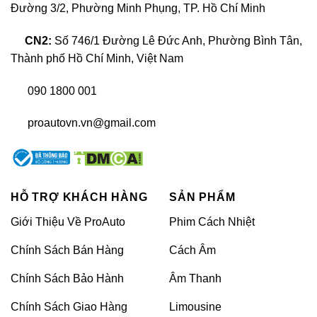
Loa zin xe
Honda Accord
Đường 3/2, Phường Minh Phụng, TP. Hồ Chí Minh
CN2:
Số 746/1 Đường Lê Đức Anh, Phường Bình Tân,
Thành phố Hồ Chí Minh, Việt Nam
090 1800 001
proautovn.vn@gmail.com
HỖ TRỢ KHÁCH HÀNG
SẢN PHẨM
Loa zin xe Honda Accord
Giới Thiệu Về ProAuto
Phim Cách Nhiệt
Chính Sách Bán Hàng
Cách Âm
Để tiết kiệm chi phí sản xuất, những bộ loa zin
xe Honda Accord luôn được làm từ chất liệu
Chính Sách Bảo Hành
Âm Thanh
“rẻ tiền” nhất. Bởi vậy, chất lượng âm thanh
Chính Sách Giao Hàng
Limousine