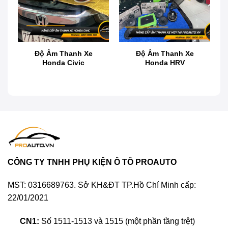
Độ Âm Thanh Xe
Độ Âm Thanh Xe
Honda Civic
Honda HRV
Nâng cấp âm thanh xe Honda Accord
Gắn, thay, độ loa sub amply nâng cấp âm
thanh xe Honda Accord chính là sự đầu tư
xứng đáng được nhiều Bác chủ xe thực hiện.
Tuy nhiên, việc đầu tư nâng cấp âm thanh xe
CÔNG TY TNHH PHỤ KIỆN Ô TÔ PROAUTO
Honda Accord như thế nào cho hợp lý, nên
chọn thương hiệu âm thanh xe hơi nào, cũng
MST: 0316689763. Sở KH&ĐT TP.Hồ Chí Minh cấp:
như chọn cửa hàng thi công uy tín. Mời bạn
22/01/2021
tham khảo bài viết dưới đây.
CN1:
Số 1511-1513 và 1515 (một phần tầng trệt)