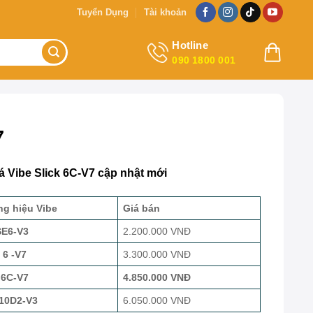
Tuyển Dụng
Tài khoản
Hotline
090 1800 001
7
iá
Vibe Slick 6C-V7 cập nhật mới
g hiệu Vibe
Giá bán
SE6-V3
2.200.000 VNĐ
 6 -V7
3.300.000 VNĐ
 6C-V7
4.850.000 VNĐ
 10D2-V3
6.050.000 VNĐ