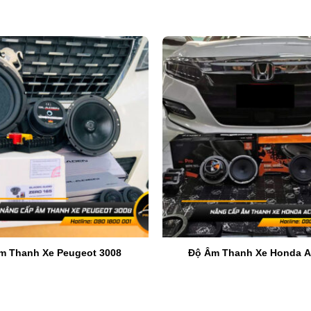
Loa 2 way Vibe Slick 6C-V7 tạo chất âm SQ, dải tần rộng
 6C-V7
 Anh Quốc, nổi bật với chất âm đỉnh cao và thiết kế tối ưu. V
 sống động.
m Thanh Xe Peugeot 3008
Độ Âm Thanh Xe Honda A