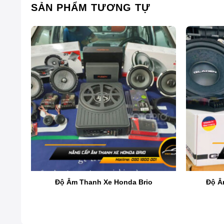
SẢN PHẨM TƯƠNG TỰ
Giới thiệu loa 2 way Vibe Slick
Vibe Audio
là thương hiệu âm thanh xe hơi cao cấp từ
công nghệ âm thanh, mang đến trải nghiệm nghe nhạc
Độ Âm Thanh Xe Honda Brio
Độ Â