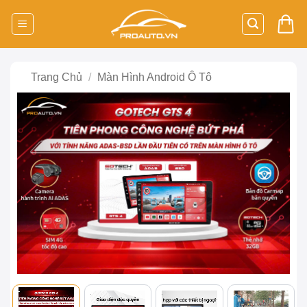
Bỏ
qua
nội
dung
Trang Chủ
/
Màn Hình Android Ô Tô