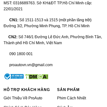
MST: 0316689763. Sở KH&ĐT TP.Hồ Chí Minh cấp:
22/01/2021
CN1:
Số 1511-1513 và 1515 (một phần tầng trệt)
Đường 3/2, Phường Minh Phụng, TP. Hồ Chí Minh
CN2:
Số 746/1 Đường Lê Đức Anh, Phường Bình Tân,
Thành phố Hồ Chí Minh, Việt Nam
Giới thiệu về màn hình ô tô thông minh Gotech GTS4
090 1800 001
Thông số kỹ thuật màn hình ô tô thông
proautovn.vn@gmail.com
minh Gotech GTS4
Dưới đây là bảng thông số kỹ thuật màn hình ô tô
thông minh Gotech GTS4 chính hãng, chủ xe có thể
tham khảo:
HỖ TRỢ KHÁCH HÀNG
SẢN PHẨM
Giới Thiệu Về ProAuto
Phim Cách Nhiệt
RAM
4GB