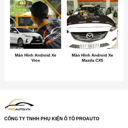
Gotech GTS4 – Màn hình cảnh báo lái xe ADAS/BSD hot
nhất
Giới thiệu về màn hình ô tô thông minh
Gotech GTS4
Màn hình ô tô thông minh Gotech GTS4 là sản phẩm
tiên tiến nhất từ Gotech, kết hợp hoàn hảo giữa giải
Màn Hình Android Xe
Màn Hình Android Xe
trí hiện đại và công nghệ an toàn vượt trội. Được
Vios
Mazda CX5
trang bị các tính năng giải trí đỉnh cao, GTS4 mang
đến trải nghiệm thư giãn, thoải mái cho người dùng.
Đồng thời, hệ thống cảnh báo lái xe ADAS – BSD
tiên tiến hỗ trợ tối đa trong việc đảm bảo an toàn trên
mọi hành trình, giúp mỗi chuyến đi trở nên tiện lợi và
an tâm hơn bao giờ hết.
CÔNG TY TNHH PHỤ KIỆN Ô TÔ PROAUTO