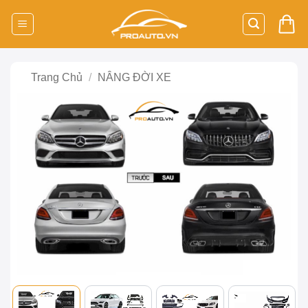
Bỏ
qua
nội
dung
Trang Chủ
/
NÂNG ĐỜI XE