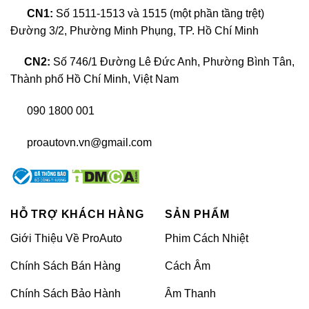
CN1:
Số 1511-1513 và 1515 (một phần tầng trệt)
Đường 3/2, Phường Minh Phụng, TP. Hồ Chí Minh
CN2:
Số 746/1 Đường Lê Đức Anh, Phường Bình Tân,
Thành phố Hồ Chí Minh, Việt Nam
090 1800 001
Bộ bodykit Mercedes C63 AMG là gì?
proautovn.vn@gmail.com
>>>XEM THÊM:
Độ Bodykit GLS63 cho GLS450:
Bảng giá mới nhất
HỖ TRỢ KHÁCH HÀNG
SẢN PHẨM
Bodykit Mercedes C63 AMG gồm những
Giới Thiệu Về ProAuto
Phim Cách Nhiệt
bộ phận nào?
Chính Sách Bán Hàng
Cách Âm
Bodykit Mercedes C63 AMG bao gồm nhiều bộ phận
giúp tăng cường vẻ ngoài mạnh mẽ và thể thao cho
Chính Sách Bảo Hành
Âm Thanh
xe. Các thành phần chính của bộ bodykit này bao