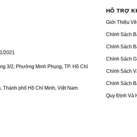
HỖ TRỢ K
 dõi áp suất và nhiệt độ bên trong cho phần lốp xe người 
Giới Thiệu Về
ên xe hoặc gửi thông tin thông báo cụ thể qua điện thoại th
Chính Sách B
 lốp xe sẽ có nhiều sự thay đổi nhất định khi sử dụng. Phầ
Chính Sách B
. Lúc này, thiết bị sẽ thông báo cho tài xế biết được tì
1/2021
Chính Sách G
ờng 3/2, Phường Minh Phụng, TP. Hồ Chí
Chính Sách V
Chính Sách B
 Thành phố Hồ Chí Minh, Việt Nam
Quy Định Và 