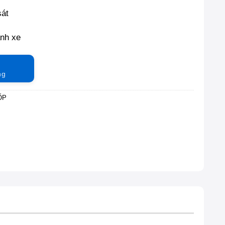
sát
ánh xe
ng
ỐP