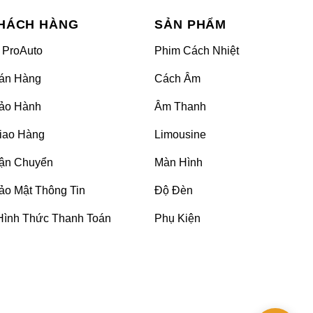
HÁCH HÀNG
SẢN PHẨM
dùng. Từ đó đưa ra những cảnh báo bằng âm thanh và
 ProAuto
Phim Cách Nhiệt
ông minh người dùng vô cùng tiện lợi để theo dõi.
án Hàng
Cách Âm
n áp suất này có khi sẽ tăng cao và cũng có lúc sẽ
ảo Hành
Âm Thanh
nh trạng hoạt động lốp xe để khắc phục sự cố nhanh
iao Hàng
Limousine
ận Chuyển
Màn Hình
ảo Mật Thông Tin
Độ Đèn
Hình Thức Thanh Toán
Phụ Kiện