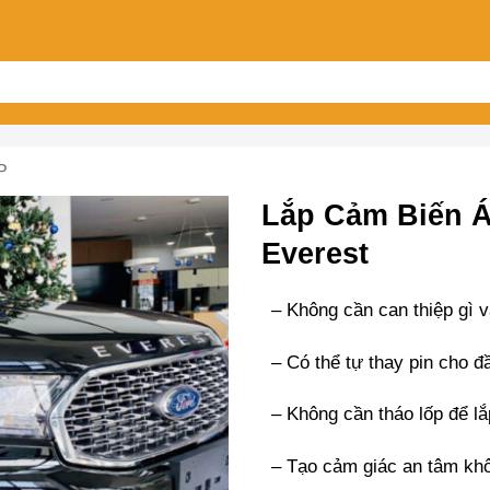
P
Lắp Cảm Biến Á
Everest
– Không cần can thiệp gì 
– Có thể tự thay pin cho đ
– Không cần tháo lốp để l
– Tạo cảm giác an tâm khô