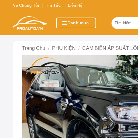
Bỏ
Về Chúng Tôi
Tin Tức
Liên Hệ
qua
nội
Tìm
Danh mục
kiếm:
dung
Trang Chủ
/
PHỤ KIỆN
/
CẢM BIẾN ÁP SUẤT LỐ