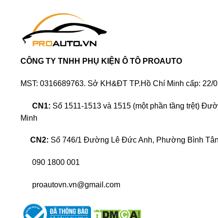
Cảm biến áp suất lốp xe hơi là gì?
Thiết bị cảm biến áp suất lốp
là một bộ phận theo
hình ảnh được hiển thị qua màn hình DVD Android tr
CÔNG TY TNHH PHỤ KIỆN Ô TÔ PROAUTO
Thông thường phần áp suất không khí bên trong của
giảm một cách đột ngột so với mức cài đặt ban đầu
MST: 0316689763. Sở KH&ĐT TP.Hồ Chí Minh cấp: 22/0
chóng hơn.
CN1:
Số 1511-1513 và 1515 (một phần tầng trệt) Đư
Minh
CN2:
Số 746/1 Đường Lê Đức Anh, Phường Bình Tân,
090 1800 001
proautovn.vn@gmail.com