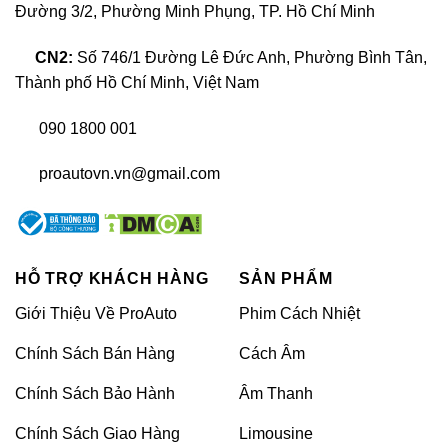
Đường 3/2, Phường Minh Phụng, TP. Hồ Chí Minh
Nâng cấp âm thanh xe Honda Brio
CN2:
Số 746/1 Đường Lê Đức Anh, Phường Bình Tân,
Thành phố Hồ Chí Minh, Việt Nam
Gắn, thay, độ loa sub amply nâng cấp âm
thanh xe Honda Brio chính là sự đầu tư xứng
090 1800 001
đáng được nhiều Bác chủ xe thực hiện. Tuy
nhiên, việc đầu tư nâng cấp âm thanh xe
proautovn.vn@gmail.com
Honda Brio như thế nào cho hợp lý, nên chọn
thương hiệu âm thanh xe hơi nào, cũng như
chọn cửa hàng thi công uy tín. Mời bạn tham
HỖ TRỢ KHÁCH HÀNG
SẢN PHẨM
khảo bài viết dưới đây.
Giới Thiệu Về ProAuto
Phim Cách Nhiệt
Loa zin xe
Honda Brio
Chính Sách Bán Hàng
Cách Âm
Chính Sách Bảo Hành
Âm Thanh
Chính Sách Giao Hàng
Limousine