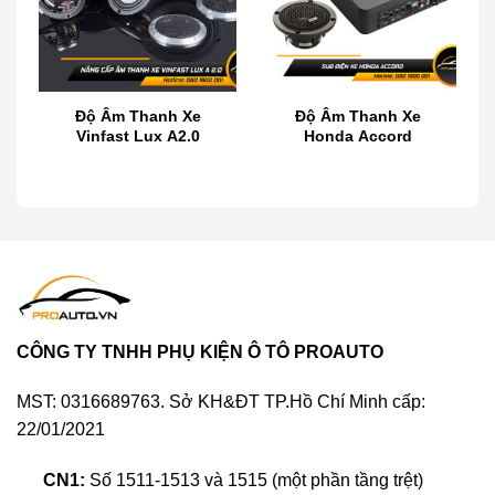
Nâng cấp âm thanh xe Sienna bởi Chuyên gia
nước ngoài và đánh giá của chủ xe tại Proauto.vn
Độ Âm Thanh Xe
Độ Âm Thanh Xe
Vinfast Lux A2.0
Honda Accord
Nâng cấp âm thanh xe Honda Brio
CÔNG TY TNHH PHỤ KIỆN Ô TÔ PROAUTO
MST: 0316689763. Sở KH&ĐT TP.Hồ Chí Minh cấp:
22/01/2021
CN1:
Số 1511-1513 và 1515 (một phần tầng trệt)