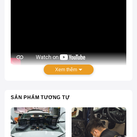
Xem thêm
Nâng cấp âm thanh xe hơi bởi Chuyên gia nước
ngoài, Các chủ xe nói gì???
Nâng cấp âm thanh xe Hyundai Grand i10
SẢN PHẨM TƯƠNG TỰ