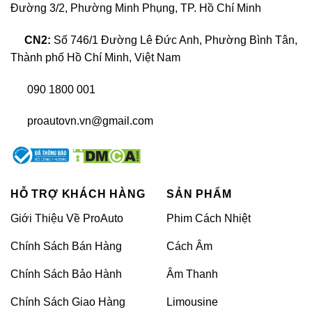
Loa zin xe
Hyundai Grand i10
Đường 3/2, Phường Minh Phụng, TP. Hồ Chí Minh
CN2:
Số 746/1 Đường Lê Đức Anh, Phường Bình Tân,
Thành phố Hồ Chí Minh, Việt Nam
090 1800 001
proautovn.vn@gmail.com
HỖ TRỢ KHÁCH HÀNG
SẢN PHẨM
Loa zin xe Hyundai Grand i10
Giới Thiệu Về ProAuto
Phim Cách Nhiệt
Chính Sách Bán Hàng
Cách Âm
Để tiết kiệm chi phí sản xuất, những bộ loa zin
Chính Sách Bảo Hành
Âm Thanh
xe Hyundai Grand i10 luôn được làm từ chất
liệu “rẻ tiền” nhất. Bởi vậy, chất lượng âm
Chính Sách Giao Hàng
Limousine