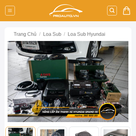
Bỏ
qua
nội
dung
Trang Chủ
/
Loa Sub
/
Loa Sub Hyundai