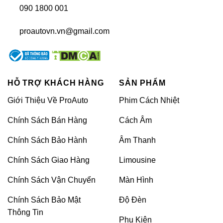
090 1800 001
proautovn.vn@gmail.com
HỖ TRỢ KHÁCH HÀNG
SẢN PHẨM
Giới Thiệu Về ProAuto
Phim Cách Nhiệt
Có nên dán phim PPF xe Ford Everest?
Chính Sách Bán Hàng
Cách Âm
Chính Sách Bảo Hành
Âm Thanh
Kháng nước và dễ dàng vệ sinh: Lớp phim có
khả năng kháng nước, giúp dễ dàng làm sạch
Chính Sách Giao Hàng
Limousine
và bảo trì xe hơn, đồng thời chống lại sự bám
bụi và vết bẩn.
Chính Sách Vận Chuyển
Màn Hình
Bảo vệ màu sắc: Phim PPF có khả năng chống
Chính Sách Bảo Mật
Độ Đèn
tia UV, giúp ngăn ngừa sự phai màu của lớp
Thông Tin
Phụ Kiện
sơn do ánh nắng mặt trời và các yếu tố thời tiết