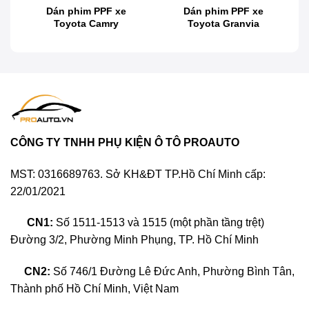
Đối với những chủ xe Ford Everest, việc dán phim
Dán phim PPF xe
Dán phim PPF xe
Toyota Camry
Toyota Granvia
PPF là một sự đầu tư thông minh để bảo vệ chiếc
SUV của bạn khỏi những yếu tố gây hại từ môi
trường. Phim bảo vệ sơn PPF không chỉ giúp giữ
cho lớp sơn của xe luôn mới mẻ mà còn gia tăng giá
trị của chiếc xe theo thời gian. Bên cạnh đó, PPF còn
mang lại lợi ích sau:
CÔNG TY TNHH PHỤ KIỆN Ô TÔ PROAUTO
Bảo vệ lớp sơn: Phim PPF tạo ra một lớp bảo vệ
bề mặt sơn, giúp tránh trầy xước, va chạm và
MST: 0316689763. Sở KH&ĐT TP.Hồ Chí Minh cấp:
các tác động từ môi trường như đá văng, bụi
22/01/2021
bẩn, hay các chất hóa học.
Giữ độ bóng sáng: Phim PPF giúp duy trì độ
CN1:
Số 1511-1513 và 1515 (một phần tầng trệt)
bóng sáng của lớp sơn, làm cho xe trông luôn
Đường 3/2, Phường Minh Phụng, TP. Hồ Chí Minh
như mới ngay cả khi đã qua sử dụng lâu dài.
CN2:
Số 746/1 Đường Lê Đức Anh, Phường Bình Tân,
Thành phố Hồ Chí Minh, Việt Nam