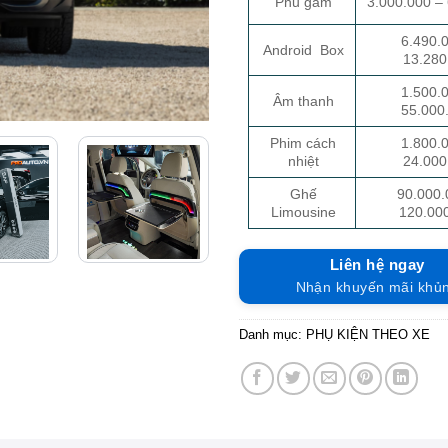
Phủ gầm
3.000.000 –
6.490.
Android Box
13.280
1.500.
Âm thanh
55.000
Phim cách
1.800.
nhiệt
24.000
Ghế
90.000.
Limousine
120.00
Liên hệ ngay
Nhận khuyến mãi khủ
Danh mục:
PHỤ KIỆN THEO XE