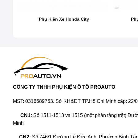
bạn nên trang bị những phụ kiện độc đáo cho KIA Spo
Phụ Kiện Xe Honda City
Phụ
Tối ưu hóa hiệu suất từ hệ thống xả kép Muffler
lái xe thoải mái và êm ái trên mọi cung đường.
Khẳng định phong cách riêng biệt với các phụ kiệ
dấu ấn cá nhân đầy mạnh mẽ.
Các phụ kiện như camera hành trình, màn hình And
ngắn hay dài.
Bảo vệ toàn diện cho xe với phim cách nhiệt cao 
bạn và gia đình.
CÔNG TY TNHH PHỤ KIỆN Ô TÔ PROAUTO
MST: 0316689763. Sở KH&ĐT TP.Hồ Chí Minh cấp: 22/0
CN1:
Số 1511-1513 và 1515 (một phần tầng trệt) Đư
Minh
CN2:
Số 746/1 Đường Lê Đức Anh, Phường Bình Tân,