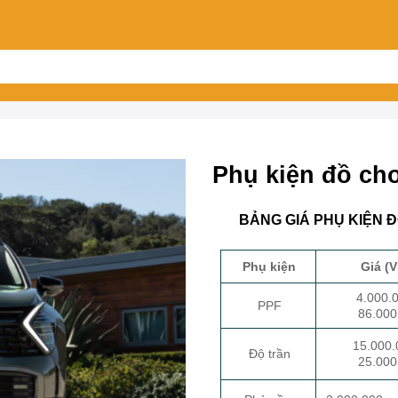
Phụ kiện đồ chơ
BẢNG GIÁ PHỤ KIỆN Đ
Phụ kiện
Giá (
4.000.
PPF
86.000
15.000.
Độ trần
25.000