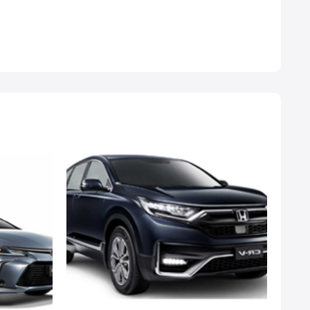
 vệ xe một cách toàn diện. Dưới đây là lý do tại sao