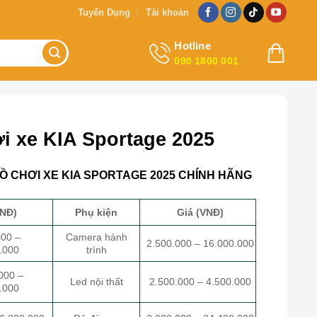
Tuyển Dụng
Tài khoản
Hotline
090 1800 001
i xe KIA Sportage 2025
Ồ CHƠI XE KIA SPORTAGE 2025 CHÍNH HÃNG
VNĐ)
Phụ kiện
Giá (VNĐ)
000 –
Camera hành
2.500.000 – 16.000.000
.000
trình
000 –
Led nội thất
2.500.000 – 4.500.000
.000