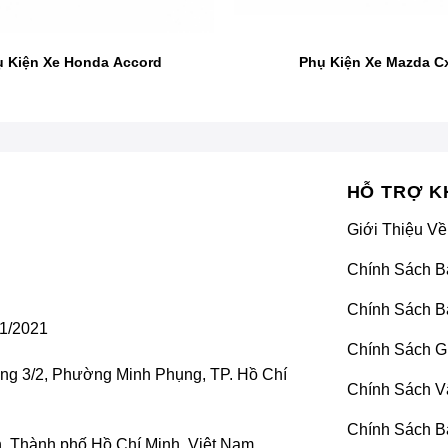
rtage 2025:
 Kiện Xe Honda Accord
Phụ Kiện Xe Mazda C
 mạnh mẽ đến nắp tản nhiệt phía trước thông minh, mỗi phụ ki
n như bodykit thể thao, đèn LED ấn tượng và ghế limousine san
roid và các tính năng hỗ trợ lái hiện đại giúp chuyến đi của 
HỖ TRỢ K
Giới Thiệu Về
cấp và lớp phủ bảo vệ sơn giúp bảo vệ ngoại thất xe khỏi tác đ
Chính Sách B
Chính Sách B
1/2021
Chính Sách G
ờng 3/2, Phường Minh Phụng, TP. Hồ Chí
Chính Sách V
Chính Sách B
 Thành phố Hồ Chí Minh, Việt Nam