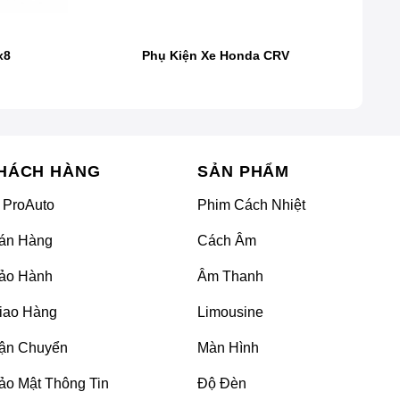
x8
Phụ Kiện Xe Honda CRV
ện giúp xe vận hành mượt mà hơn, mang lại trải nghiệm
g trọng giúp chiếc KIA Sportage 2025 nổi bật, tạo nên
bạn trở nên dễ dàng và tiện lợi hơn, dù là hành trình
HÁCH HÀNG
SẢN PHẨM
 ProAuto
Phim Cách Nhiệt
ộng của thời tiết, đồng thời giúp bảo vệ sức khỏe của
án Hàng
Cách Âm
ảo Hành
Âm Thanh
iao Hàng
Limousine
ận Chuyển
Màn Hình
ảo Mật Thông Tin
Độ Đèn