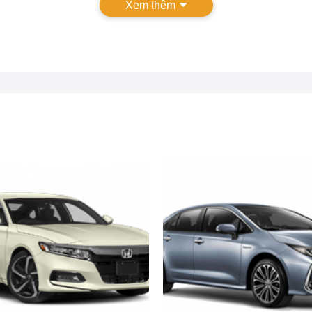
Xem thêm
Khám phá top 10+ phụ kiện đồ chơi xe KIA Sportage 2025
ồ chơi xe KIA Sportage 2025?
àm tăng vẻ ngoài ấn tượng mà còn tối ưu hóa hiệu suất và bảo